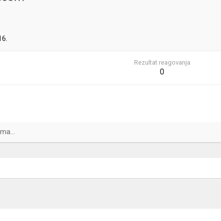
16.
Rezultat reagovanja
0
ma...