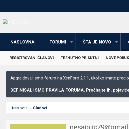
NASLOVNA
FORUMI
ŠTA JE NOVO
REGISTROVANI ČLANOVI
TRENUTNO PRISUTNI
NOVE PORUK
Apgrejdovali smo forum na XenForo 2.1.1, ukoliko imate predloga
DEFINISALI SMO PRAVILA FORUMA. Pročitajte ih, pojaviće 
Naslovna
Članovi
nesajojic79@gmai