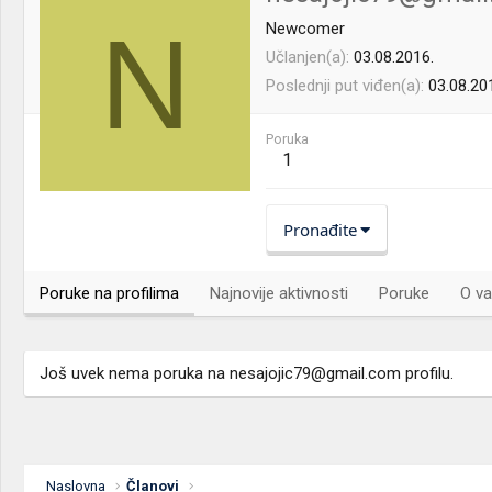
N
Newcomer
Učlanjen(a)
03.08.2016.
Poslednji put viđen(a)
03.08.20
Poruka
1
Pronađite
Poruke na profilima
Najnovije aktivnosti
Poruke
O va
Još uvek nema poruka na
nesajojic79@gmail.com
profilu.
Naslovna
Članovi