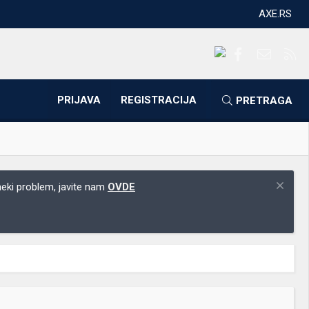
AXE.RS
Facebook
Kontakti
RS
PRIJAVA
REGISTRACIJA
PRETRAGA
 neki problem, javite nam
OVDE