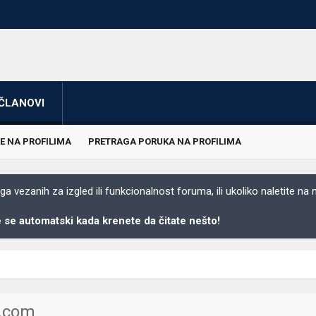
ČLANOVI
E NA PROFILIMA
PRETRAGA PORUKA NA PROFILIMA
 vezanih za izgled ili funkcionalnost foruma, ili ukoliko naletite na
se automatski kada krenete da čitate nešto!
l.com