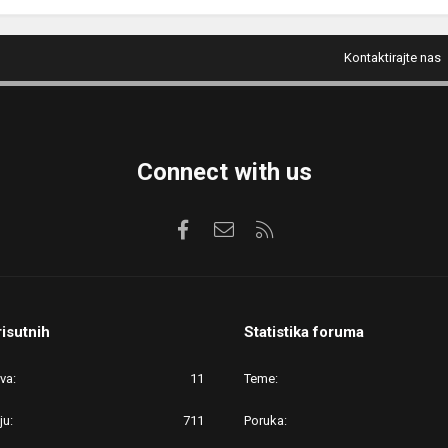
Kontaktirajte nas
Connect with us
Facebook
Kontaktirajte nas
RSS
risutnih
Statistika foruma
ova
11
Teme
ju
711
Poruka