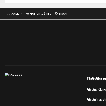
Axe Light
Promenite širina
Srpski
Statistika p
Prisutno član
Prisutnih gosti