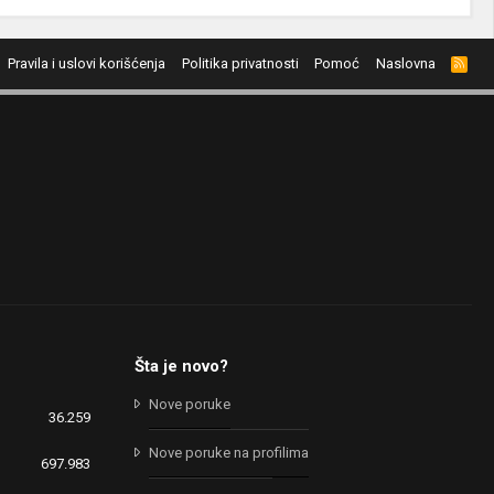
Pravila i uslovi korišćenja
Politika privatnosti
Pomoć
Naslovna
R
S
S
Šta je novo?
Nove poruke
36.259
Nove poruke na profilima
697.983