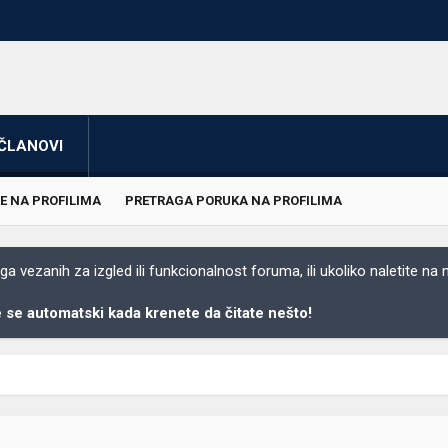
ČLANOVI
E NA PROFILIMA
PRETRAGA PORUKA NA PROFILIMA
 vezanih za izgled ili funkcionalnost foruma, ili ukoliko naletite na
se automatski kada krenete da čitate nešto!