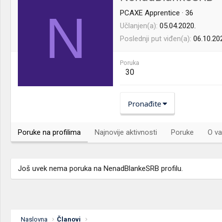
N
PCAXE Apprentice
·
36
Učlanjen(a)
05.04.2020.
Poslednji put viđen(a)
06.10.20
Poruka
30
Pronađite
Poruke na profilima
Najnovije aktivnosti
Poruke
O va
Još uvek nema poruka na NenadBlankeSRB profilu.
Naslovna
Članovi