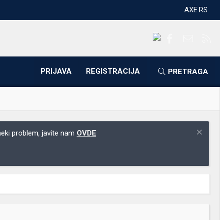
AXE.RS
Facebook
Kontakti
RS
PRIJAVA
REGISTRACIJA
PRETRAGA
 neki problem, javite nam
OVDE