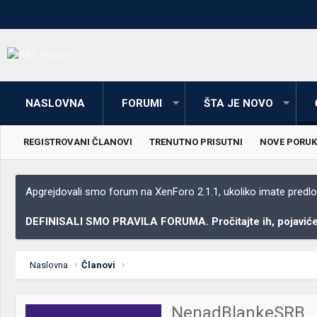
NASLOVNA
FORUMI
ŠTA JE NOVO
REGISTROVANI ČLANOVI
TRENUTNO PRISUTNI
NOVE PORUK
Apgrejdovali smo forum na XenForo 2.1.1, ukoliko imate predloga
DEFINISALI SMO PRAVILA FORUMA. Pročitajte ih, pojaviće 
Naslovna
Članovi
NenadBlankeSRB