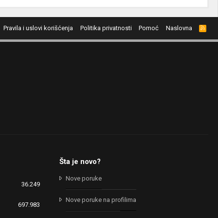
Pravila i uslovi korišćenja
Politika privatnosti
Pomoć
Naslovna
R
S
S
Šta je novo?
Nove poruke
36.249
Nove poruke na profilima
697.983