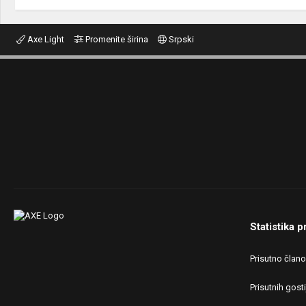
Axe Light
Promenite širina
Srpski
Statistika p
Prisutno član
Prisutnih gosti