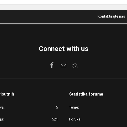
Kontaktirajte nas
Connect with us
Facebook
Kontaktirajte nas
RSS
risutnih
Statistika foruma
ova
5
Teme
ju
521
Poruka