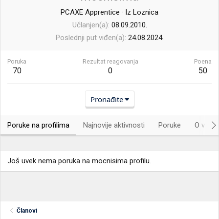
PCAXE Apprentice
·
Iz
Loznica
Učlanjen(a)
08.09.2010.
Poslednji put viđen(a)
24.08.2024.
Poruka
Rezultat reagovanja
Poena
70
0
50
Pronađite
Poruke na profilima
Najnovije aktivnosti
Poruke
O vama.
Još uvek nema poruka na mocnisima profilu.
Članovi