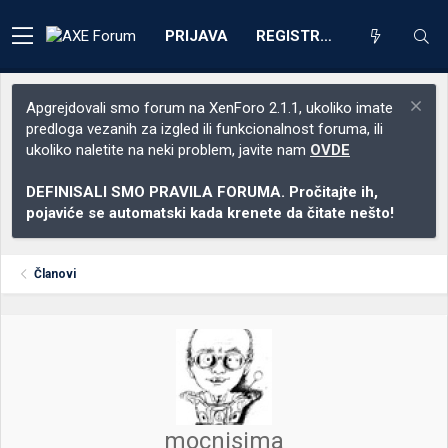
PRIJAVA
REGISTRACIJA
Apgrejdovali smo forum na XenForo 2.1.1, ukoliko imate
predloga vezanih za izgled ili funkcionalnost foruma, ili
ukoliko naletite na neki problem, javite nam
OVDE
DEFINISALI SMO PRAVILA FORUMA. Pročitajte ih,
pojaviće se automatski kada krenete da čitate nešto!
Članovi
mocnisima