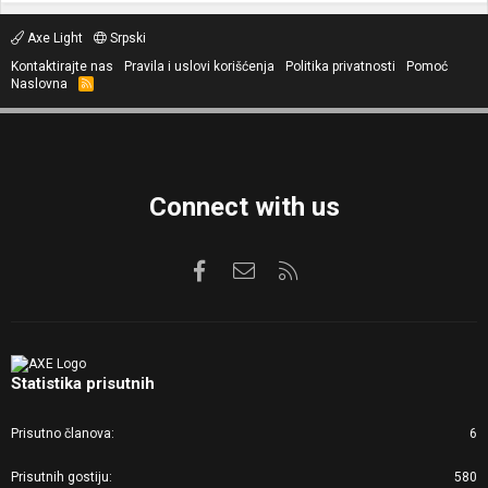
Axe Light
Srpski
Kontaktirajte nas
Pravila i uslovi korišćenja
Politika privatnosti
Pomoć
Naslovna
R
S
S
Connect with us
Facebook
Kontaktirajte nas
RSS
Statistika prisutnih
Prisutno članova
6
Prisutnih gostiju
580