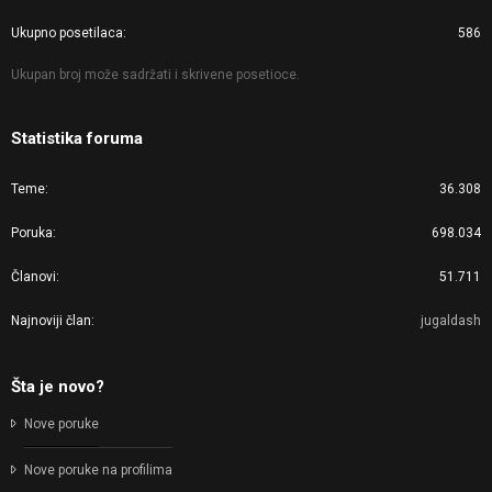
Ukupno posetilaca
586
Ukupan broj može sadržati i skrivene posetioce.
Statistika foruma
Teme
36.308
Poruka
698.034
Članovi
51.711
Najnoviji član
jugaldash
Šta je novo?
Nove poruke
Nove poruke na profilima