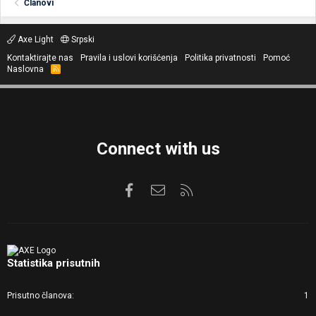
Članovi
Axe Light
Srpski
Kontaktirajte nas
Pravila i uslovi korišćenja
Politika privatnosti
Pomoć
Naslovna
R
S
S
Connect with us
Facebook
Kontaktirajte nas
RSS
Statistika prisutnih
Prisutno članova
1