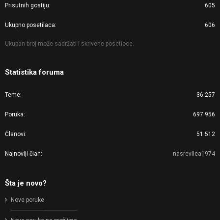
Prisutnih gostiju
605
Ukupno posetilaca
606
Ukupan broj može sadržati i skrivene posetioce.
Statistika foruma
Teme
36.257
Poruka
697.956
Članovi
51.512
Najnoviji član
nasrevilea1974
Šta je novo?
Nove poruke