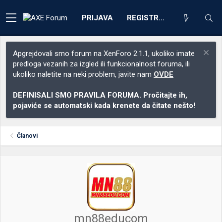
PRIJAVA
REGISTRACIJA
Apgrejdovali smo forum na XenForo 2.1.1, ukoliko imate
predloga vezanih za izgled ili funkcionalnost foruma, ili
ukoliko naletite na neki problem, javite nam
OVDE
DEFINISALI SMO PRAVILA FORUMA. Pročitajte ih,
pojaviće se automatski kada krenete da čitate nešto!
Članovi
mn88educom