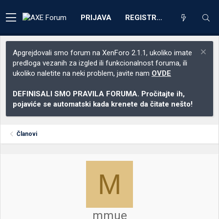
PRIJAVA
REGISTRACIJA
Apgrejdovali smo forum na XenForo 2.1.1, ukoliko imate
predloga vezanih za izgled ili funkcionalnost foruma, ili
ukoliko naletite na neki problem, javite nam
OVDE
DEFINISALI SMO PRAVILA FORUMA. Pročitajte ih,
pojaviće se automatski kada krenete da čitate nešto!
Članovi
M
mmue