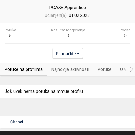
PCAXE Apprentice
Učlanjen(a)
01.02.2023.
Poruka
Rezultat reagovanja
Poena
5
0
0
Pronađite
Poruke na profilima
Najnovije aktivnosti
Poruke
O vama.
Još uvek nema poruka na mmue profilu.
Članovi