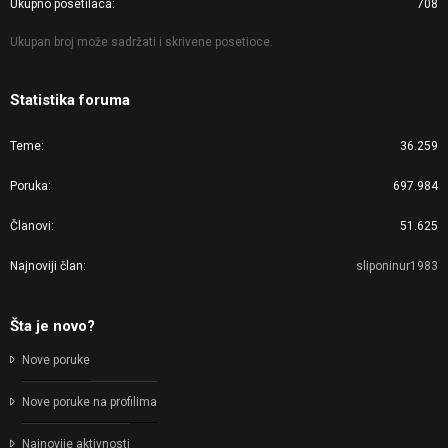
Ukupno posetilaca
708
Ukupan broj može sadržati i skrivene posetioce.
Statistika foruma
Teme
36.259
Poruka
697.984
Članovi
51.625
Najnoviji član
sliponinur1983
Šta je novo?
Nove poruke
Nove poruke na profilima
Najnovije aktivnosti