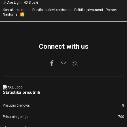
Axe Light
Srpski
Kontaktirajte nas
Pravila i uslovi korišćenja
Politika privatnosti
Pomoć
Naslovna
R
S
S
Connect with us
Facebook
Kontaktirajte nas
RSS
Statistika prisutnih
Prisutno članova
8
Prisutnih gostiju
700