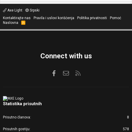
Axe Light
Srpski
Kontaktirajte nas
Pravila i uslovi korišćenja
Politika privatnosti
Pomoć
Naslovna
R
S
S
Connect with us
Facebook
Kontaktirajte nas
RSS
Statistika prisutnih
Prisutno članova
8
Prisutnih gostiju
578