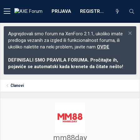
PRIJAVA
REGISTRACIJA
Apgrejdovali smo forum na XenForo 2.1.1, ukoliko imate
predloga vezanih za izgled ili funkcionalnost foruma, ili
ukoliko naletite na neki problem, javite nam
OVDE
DEFINISALI SMO PRAVILA FORUMA. Pročitajte ih,
pojaviće se automatski kada krenete da čitate nešto!
Članovi
mm88day