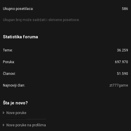
Ukupno posetilaca
586
Ukupan broj može sadržati i skrivene posetioce.
Statistika foruma
Teme
36.259
Poruka
697.970
Članovi
51.590
Najnoviji član
zt777game
Šta je novo?
Nove poruke
Nove poruke na profilima