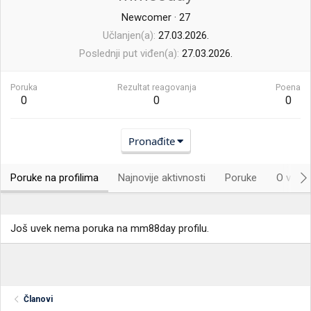
Newcomer
·
27
Učlanjen(a)
27.03.2026.
Poslednji put viđen(a)
27.03.2026.
Poruka
Rezultat reagovanja
Poena
0
0
0
Pronađite
Poruke na profilima
Najnovije aktivnosti
Poruke
O vama.
Još uvek nema poruka na mm88day profilu.
Članovi