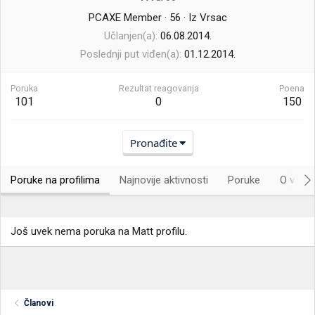
PCAXE Member
·
56
·
Iz
Vrsac
Učlanjen(a)
06.08.2014.
Poslednji put viđen(a)
01.12.2014.
Poruka
Rezultat reagovanja
Poena
101
0
150
Pronađite
Poruke na profilima
Najnovije aktivnosti
Poruke
O vama.
Još uvek nema poruka na Matt profilu.
Članovi