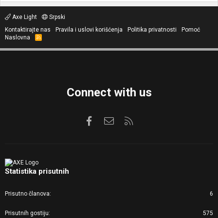
Axe Light
Srpski
Kontaktirajte nas
Pravila i uslovi korišćenja
Politika privatnosti
Pomoć
Naslovna
R
S
S
Connect with us
Facebook
Kontaktirajte nas
RSS
Statistika prisutnih
Prisutno članova
6
Prisutnih gostiju
575