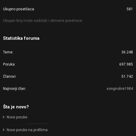
Ukupno posetilaca
581
Ukupan broj može sadržati i skrivene posetioce.
Statistika foruma
Teme
36.248
Poruka
697.985
Članovi
51.742
Najnoviji član
songnolire1984
Šta je novo?
Nove poruke
Nove poruke na profilima