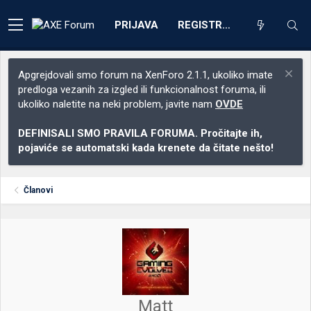
PRIJAVA
REGISTRACIJA
Apgrejdovali smo forum na XenForo 2.1.1, ukoliko imate
predloga vezanih za izgled ili funkcionalnost foruma, ili
ukoliko naletite na neki problem, javite nam
OVDE
DEFINISALI SMO PRAVILA FORUMA. Pročitajte ih,
pojaviće se automatski kada krenete da čitate nešto!
Članovi
Matt