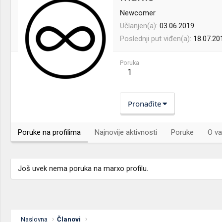
Newcomer
Učlanjen(a)
03.06.2019.
Poslednji put viđen(a)
18.07.20
Poruka
1
Pronađite
Poruke na profilima
Najnovije aktivnosti
Poruke
O va
Još uvek nema poruka na marxo profilu.
Naslovna
Članovi