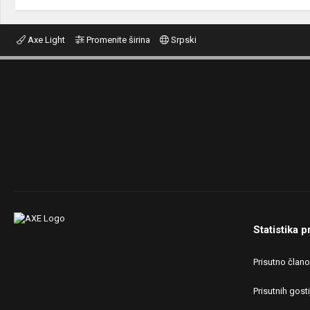
Axe Light
Promenite širina
Srpski
Statistika p
Prisutno član
Prisutnih gosti