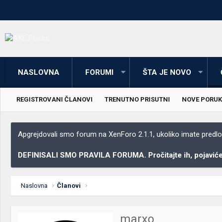
NASLOVNA
FORUMI
ŠTA JE NOVO
REGISTROVANI ČLANOVI
TRENUTNO PRISUTNI
NOVE PORUK
Apgrejdovali smo forum na XenForo 2.1.1, ukoliko imate predloga
DEFINISALI SMO PRAVILA FORUMA. Pročitajte ih, pojaviće 
Naslovna
Članovi
marxo