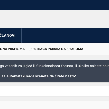
ČLANOVI
E NA PROFILIMA
PRETRAGA PORUKA NA PROFILIMA
 vezanih za izgled ili funkcionalnost foruma, ili ukoliko naletite na
se automatski kada krenete da čitate nešto!