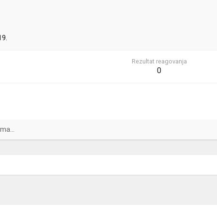
19.
Rezultat reagovanja
0
ma...