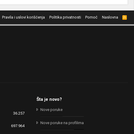
Pravila i uslovi korišćenja
Politika privatnosti
Pomoć
Naslovna
R
S
S
Šta je novo?
Nove poruke
36.257
Nove poruke na profilima
697.964