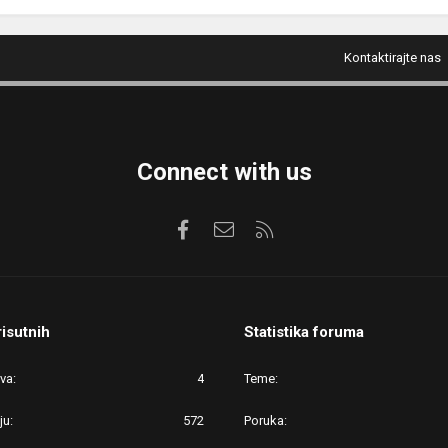
Kontaktirajte nas
Connect with us
Facebook
Kontaktirajte nas
RSS
risutnih
Statistika foruma
ova
4
Teme
ju
572
Poruka