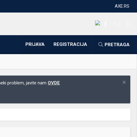
AXE.RS
Facebook
Kontakti
RS
PRIJAVA
REGISTRACIJA
PRETRAGA
 neki problem, javite nam
OVDE