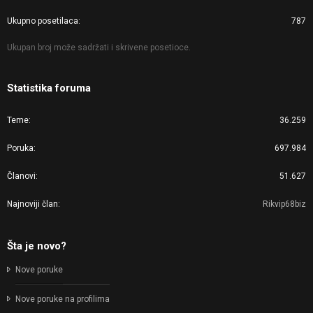
Ukupno posetilaca
787
Ukupan broj može sadržati i skrivene posetioce.
Statistika foruma
Teme
36.259
Poruka
697.984
Članovi
51.627
Najnoviji član
Rikvip68biz
Šta je novo?
Nove poruke
Nove poruke na profilima