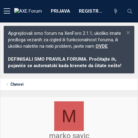
PRIJAVA
REGISTRACIJA
Apgrejdovali smo forum na XenForo 2.1.1, ukoliko imate
predloga vezanih za izgled ili funkcionalnost foruma, ili
ukoliko naletite na neki problem, javite nam
OVDE
DEFINISALI SMO PRAVILA FORUMA. Pročitajte ih,
pojaviće se automatski kada krenete da čitate nešto!
Članovi
M
marko savic