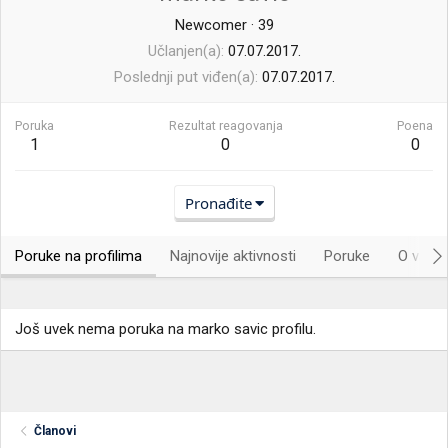
Newcomer
·
39
Učlanjen(a)
07.07.2017.
Poslednji put viđen(a)
07.07.2017.
Poruka
Rezultat reagovanja
Poena
1
0
0
Pronađite
Poruke na profilima
Najnovije aktivnosti
Poruke
O vama.
Još uvek nema poruka na marko savic profilu.
Članovi