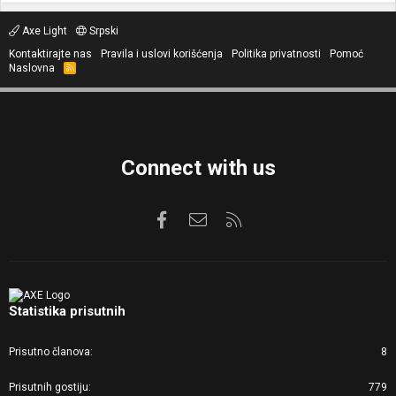
Axe Light
Srpski
Kontaktirajte nas
Pravila i uslovi korišćenja
Politika privatnosti
Pomoć
Naslovna
R
S
S
Connect with us
Facebook
Kontaktirajte nas
RSS
Statistika prisutnih
Prisutno članova
8
Prisutnih gostiju
779