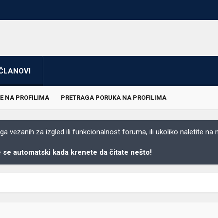
ČLANOVI
E NA PROFILIMA
PRETRAGA PORUKA NA PROFILIMA
 vezanih za izgled ili funkcionalnost foruma, ili ukoliko naletite na
se automatski kada krenete da čitate nešto!