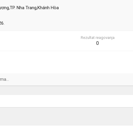
ương,TP. Nha Trang,Khánh Hòa
26.
Rezultat reagovanja
0
ma...