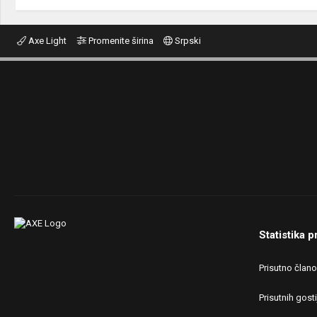
Axe Light
Promenite širina
Srpski
Statistika p
Prisutno član
Prisutnih gosti