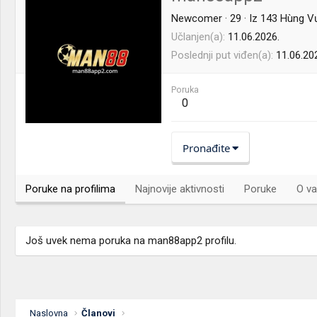
Newcomer
·
29
·
Iz
143 Hùng V
Učlanjen(a)
11.06.2026.
Poslednji put viđen(a)
11.06.20
Poruka
0
Pronađite
Poruke na profilima
Najnovije aktivnosti
Poruke
O va
Još uvek nema poruka na man88app2 profilu.
Naslovna
Članovi