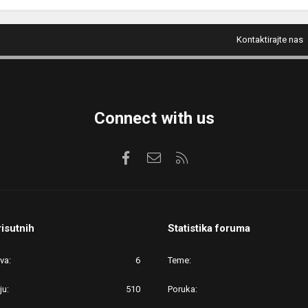
Kontaktirajte nas
Connect with us
Facebook
Kontaktirajte nas
RSS
risutnih
Statistika foruma
ova
6
Teme
ju
510
Poruka