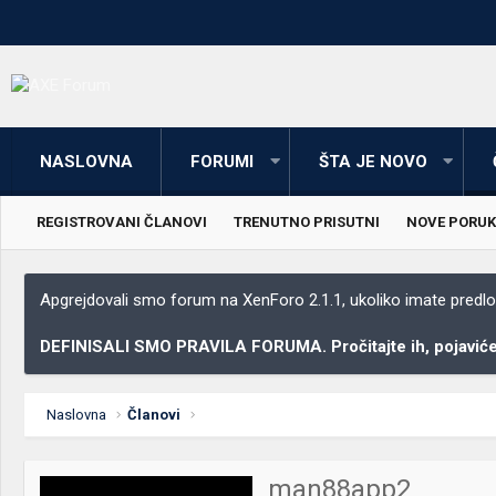
NASLOVNA
FORUMI
ŠTA JE NOVO
REGISTROVANI ČLANOVI
TRENUTNO PRISUTNI
NOVE PORUK
Apgrejdovali smo forum na XenForo 2.1.1, ukoliko imate predloga
DEFINISALI SMO PRAVILA FORUMA. Pročitajte ih, pojaviće 
Naslovna
Članovi
man88app2