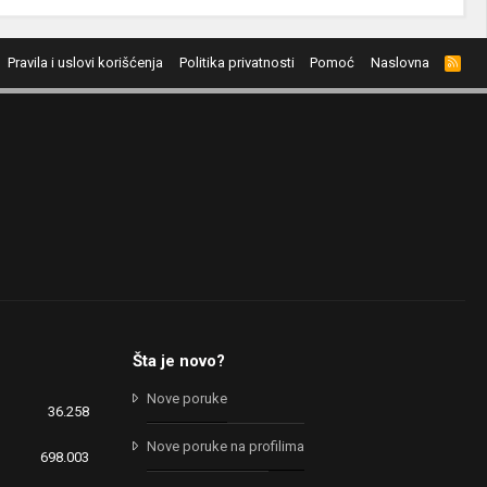
Pravila i uslovi korišćenja
Politika privatnosti
Pomoć
Naslovna
R
S
S
Šta je novo?
Nove poruke
36.258
Nove poruke na profilima
698.003