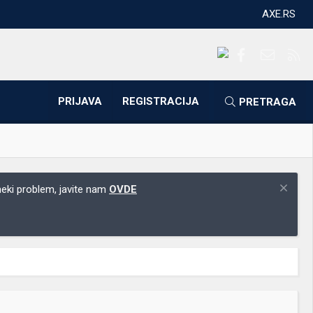
AXE.RS
Facebook
Kontakti
RS
PRIJAVA
REGISTRACIJA
PRETRAGA
 neki problem, javite nam
OVDE