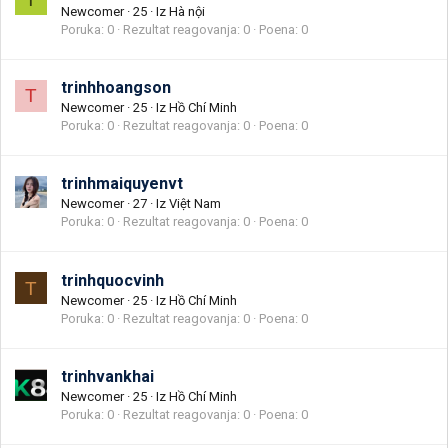
Newcomer
·
25
·
Iz
Hà nội
Poruka
0
Rezultat reagovanja
0
Poena
0
trinhhoangson
T
Newcomer
·
25
·
Iz
Hồ Chí Minh
Poruka
0
Rezultat reagovanja
0
Poena
0
trinhmaiquyenvt
Newcomer
·
27
·
Iz
Việt Nam
Poruka
0
Rezultat reagovanja
0
Poena
0
trinhquocvinh
T
Newcomer
·
25
·
Iz
Hồ Chí Minh
Poruka
0
Rezultat reagovanja
0
Poena
0
trinhvankhai
Newcomer
·
25
·
Iz
Hồ Chí Minh
Poruka
0
Rezultat reagovanja
0
Poena
0