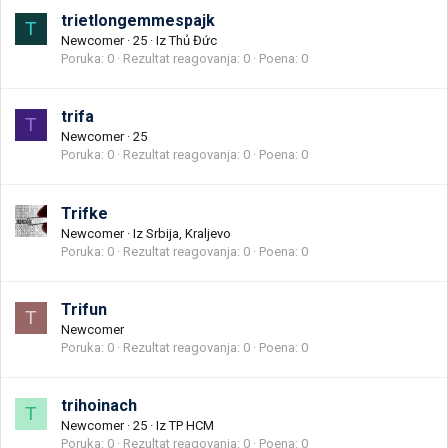
trietlongemmespajk
T
Newcomer
·
25
·
Iz
Thủ Đức
Poruka
0
Rezultat reagovanja
0
Poena
0
trifa
T
Newcomer
·
25
Poruka
0
Rezultat reagovanja
0
Poena
0
Trifke
Newcomer
·
Iz
Srbija, Kraljevo
Poruka
0
Rezultat reagovanja
0
Poena
0
Trifun
T
Newcomer
Poruka
0
Rezultat reagovanja
0
Poena
0
trihoinach
T
Newcomer
·
25
·
Iz
TP HCM
Poruka
0
Rezultat reagovanja
0
Poena
0