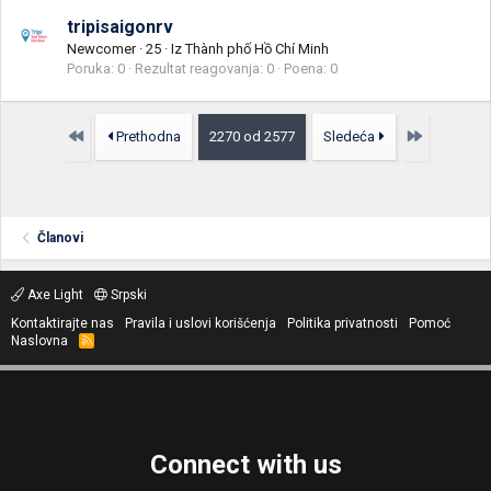
tripisaigonrv
Newcomer
·
25
·
Iz
Thành phố Hồ Chí Minh
Poruka
0
Rezultat reagovanja
0
Poena
0
Prvo
Poslednja
Prethodna
2270 od 2577
Sledeća
Članovi
Axe Light
Srpski
Kontaktirajte nas
Pravila i uslovi korišćenja
Politika privatnosti
Pomoć
Naslovna
R
S
S
Connect with us