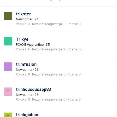
trikster
T
Newcomer
·
24
Poruka
3
Rezultat reagovanja
0
Poena
0
Trikye
T
PCAXE Apprentice
·
35
Poruka
6
Rezultat reagovanja
2
Poena
50
trimfusion
T
Newcomer
·
26
Poruka
0
Rezultat reagovanja
0
Poena
0
trinhducducapp83
T
Newcomer
·
26
Poruka
0
Rezultat reagovanja
0
Poena
0
trinhgiabao
T