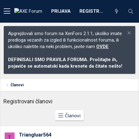
PRIJAVA
REGISTRACIJA
Apgrejdovali smo forum na XenForo 2.1.1, ukoliko imate
predloga vezanih za izgled ili funkcionalnost foruma, ili
ukoliko naletite na neki problem, javite nam
OVDE
DEFINISALI SMO PRAVILA FORUMA. Pročitajte ih,
pojaviće se automatski kada krenete da čitate nešto!
Članovi
Registrovani članovi
Članovi
Triangluar564
T