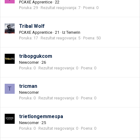
PCAXE Apprentice
·
22
Poruka
29
Rezultat reagovanja
7
Poena
0
Tribal Wolf
PCAXE Apprentice
·
21
·
Iz
Temerin
Poruka
17
Rezultat reagovanja
5
Poena
50
tribopgukcom
Newcomer
·
26
Poruka
0
Rezultat reagovanja
0
Poena
0
tricman
T
Newcomer
Poruka
0
Rezultat reagovanja
0
Poena
0
trietlongemmespa
Newcomer
·
25
Poruka
0
Rezultat reagovanja
0
Poena
0