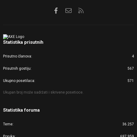
Facebook
Kontaktirajte nas
RSS
Statistika prisutnih
Prisutno članova
4
Prisutnih gostiju
567
Ukupno posetilaca
571
Ukupan broj može sadržati i skrivene posetioce.
Statistika foruma
Teme
36.257
Poruka
697.959