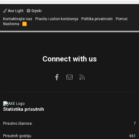
Axe Light
Srpski
Kontaktirajte nas
Pravila i uslovi korišćenja
Politika privatnosti
Pomoć
Naslovna
R
S
S
Connect with us
Facebook
Kontaktirajte nas
RSS
Statistika prisutnih
Prisutno članova
7
Prisutnih gostiju
661