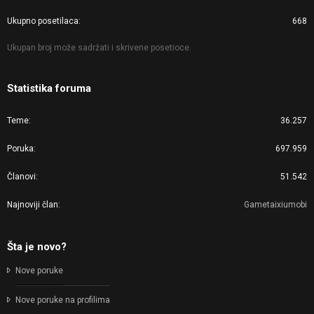
Ukupno posetilaca
668
Ukupan broj može sadržati i skrivene posetioce.
Statistika foruma
Teme
36.257
Poruka
697.959
Članovi
51.542
Najnoviji član
Gametaixiumobi
Šta je novo?
Nove poruke
Nove poruke na profilima