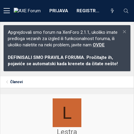
PRIJAVA
REGISTRACIJA
Apgrejdovali smo forum na XenForo 2.1.1, ukoliko imate
predloga vezanih za izgled ili funkcionalnost foruma, ili
ukoliko naletite na neki problem, javite nam
OVDE
DEFINISALI SMO PRAVILA FORUMA. Pročitajte ih,
pojaviće se automatski kada krenete da čitate nešto!
Članovi
L
Lestra