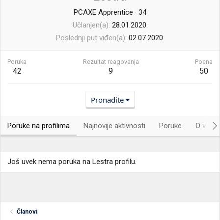
PCAXE Apprentice
·
34
Učlanjen(a)
28.01.2020.
Poslednji put viđen(a)
02.07.2020.
Poruka
Rezultat reagovanja
Poena
42
9
50
Pronađite
Poruke na profilima
Najnovije aktivnosti
Poruke
O vama.
Još uvek nema poruka na Lestra profilu.
Članovi