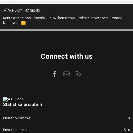
Axe Light
Srpski
Kontaktirajte nas
Pravila i uslovi korišćenja
Politika privatnosti
Pomoć
Naslovna
R
S
S
Connect with us
Facebook
Kontaktirajte nas
RSS
Statistika prisutnih
Prisutno članova
13
Prisutnih gostiju
516