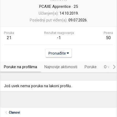
PCAXE Apprentice
·
25
Učlanjen(a)
14.10.2019.
Poslednji put viđen(a)
09.07.2026.
Poruka
Rezultat reagovanja
Poena
21
-1
50
Pronađite
Poruke na profilima
Najnovije aktivnosti
Poruke
O vama.
Još uvek nema poruka na lakoni profilu.
Članovi