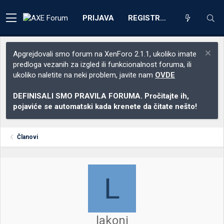
PRIJAVA
REGISTRACIJA
Apgrejdovali smo forum na XenForo 2.1.1, ukoliko imate
predloga vezanih za izgled ili funkcionalnost foruma, ili
ukoliko naletite na neki problem, javite nam
OVDE
DEFINISALI SMO PRAVILA FORUMA. Pročitajte ih,
pojaviće se automatski kada krenete da čitate nešto!
Članovi
L
lakoni