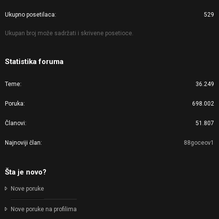
Ukupno posetilaca
529
Ukupan broj može sadržati i skrivene posetioce.
Statistika foruma
Teme
36.249
Poruka
698.002
Članovi
51.807
Najnoviji član
88goceov1
Šta je novo?
Nove poruke
Nove poruke na profilima