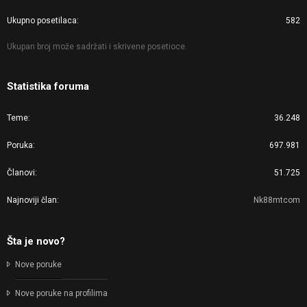
Ukupno posetilaca
582
Ukupan broj može sadržati i skrivene posetioce.
Statistika foruma
Teme
36.248
Poruka
697.981
Članovi
51.725
Najnoviji član
Nk88mtcom
Šta je novo?
Nove poruke
Nove poruke na profilima