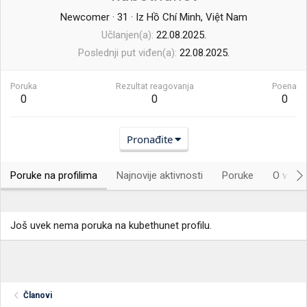
Newcomer
·
31
·
Iz
Hồ Chí Minh, Việt Nam
Učlanjen(a)
22.08.2025.
Poslednji put viđen(a)
22.08.2025.
Poruka
Rezultat reagovanja
Poena
0
0
0
Pronađite
Poruke na profilima
Najnovije aktivnosti
Poruke
O vama.
Još uvek nema poruka na kubethunet profilu.
Članovi