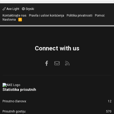
Axe Light
Srpski
Kontaktirajte nas
Pravila i uslovi korišćenja
Politika privatnosti
Pomoć
Naslovna
R
S
S
Connect with us
Facebook
Kontaktirajte nas
RSS
Statistika prisutnih
Prisutno članova
12
Prisutnih gostiju
570