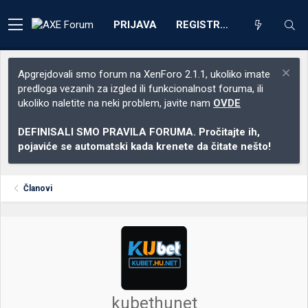
PRIJAVA
REGISTRACIJA
Apgrejdovali smo forum na XenForo 2.1.1, ukoliko imate
predloga vezanih za izgled ili funkcionalnost foruma, ili
ukoliko naletite na neki problem, javite nam
OVDE
DEFINISALI SMO PRAVILA FORUMA. Pročitajte ih,
pojaviće se automatski kada krenete da čitate nešto!
Članovi
kubethunet