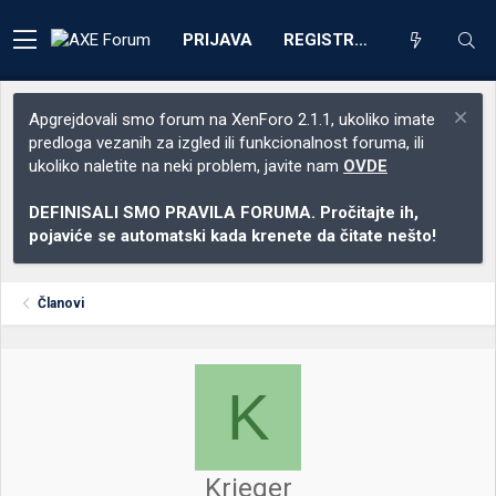
PRIJAVA
REGISTRACIJA
Apgrejdovali smo forum na XenForo 2.1.1, ukoliko imate
predloga vezanih za izgled ili funkcionalnost foruma, ili
ukoliko naletite na neki problem, javite nam
OVDE
DEFINISALI SMO PRAVILA FORUMA. Pročitajte ih,
pojaviće se automatski kada krenete da čitate nešto!
Članovi
K
Krieger