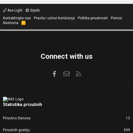
Axe Light
Srpski
Kontaktirajte nas
Pravila i uslovi korišćenja
Politika privatnosti
Pomoć
Naslovna
R
S
S
Connect with us
Facebook
Kontaktirajte nas
RSS
Statistika prisutnih
Prisutno članova
13
Prisutnih gostiju
599