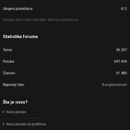
Ukupno posetilaca
612
Ukupan broj može sadržati i skrivene posetioce.
Statistika foruma
Teme
36.257
Poruka
697.939
Članovi
51.485
Najnoviji član
Bongdanetcam
Šta je novo?
Nove poruke
Nove poruke na profilima