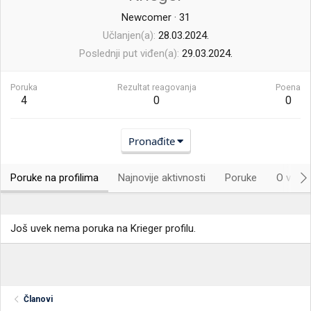
Newcomer
·
31
Učlanjen(a)
28.03.2024.
Poslednji put viđen(a)
29.03.2024.
Poruka
Rezultat reagovanja
Poena
4
0
0
Pronađite
Poruke na profilima
Najnovije aktivnosti
Poruke
O vama.
Još uvek nema poruka na Krieger profilu.
Članovi