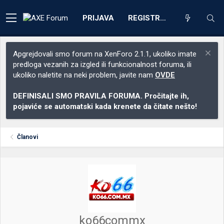
PRIJAVA
REGISTRACIJA
Apgrejdovali smo forum na XenForo 2.1.1, ukoliko imate
predloga vezanih za izgled ili funkcionalnost foruma, ili
ukoliko naletite na neki problem, javite nam
OVDE
DEFINISALI SMO PRAVILA FORUMA. Pročitajte ih,
pojaviće se automatski kada krenete da čitate nešto!
Članovi
ko66commx