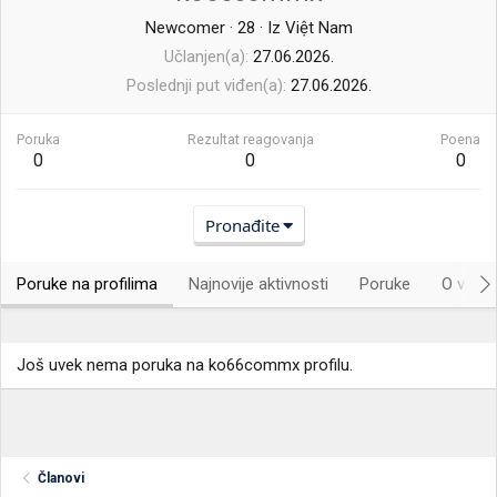
Newcomer
·
28
·
Iz
Việt Nam
Učlanjen(a)
27.06.2026.
Poslednji put viđen(a)
27.06.2026.
Poruka
Rezultat reagovanja
Poena
0
0
0
Pronađite
Poruke na profilima
Najnovije aktivnosti
Poruke
O vama.
Još uvek nema poruka na ko66commx profilu.
Članovi