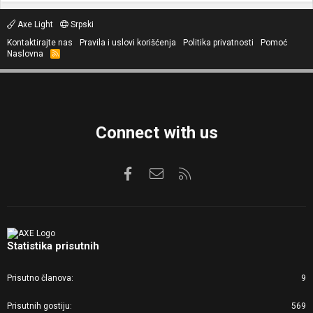
Axe Light
Srpski
Kontaktirajte nas
Pravila i uslovi korišćenja
Politika privatnosti
Pomoć
Naslovna
R
S
S
Connect with us
Facebook
Kontaktirajte nas
RSS
Statistika prisutnih
Prisutno članova
9
Prisutnih gostiju
569