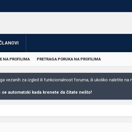
ČLANOVI
E NA PROFILIMA
PRETRAGA PORUKA NA PROFILIMA
 vezanih za izgled ili funkcionalnost foruma, ili ukoliko naletite na
se automatski kada krenete da čitate nešto!