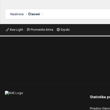
Naslovna
Članovi
Axe Light
Promenite širina
Srpski
Statistika p
Prisutno član