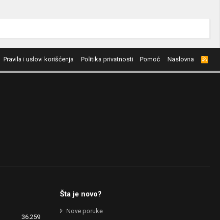
Pravila i uslovi korišćenja
Politika privatnosti
Pomoć
Naslovna
R
S
S
Šta je novo?
Nove poruke
36.259