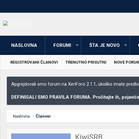
NASLOVNA
FORUMI
ŠTA JE NOVO
REGISTROVANI ČLANOVI
TRENUTNO PRISUTNI
NOVE PORUK
Apgrejdovali smo forum na XenForo 2.1.1, ukoliko imate predloga
DEFINISALI SMO PRAVILA FORUMA. Pročitajte ih, pojaviće 
Naslovna
Članovi
KiwiSRB