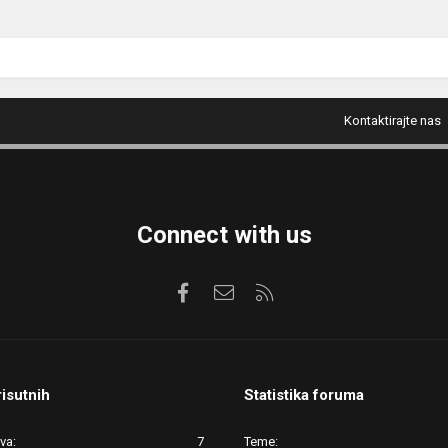
Kontaktirajte nas
Connect with us
Facebook
Kontaktirajte nas
RSS
risutnih
Statistika foruma
ova
7
Teme