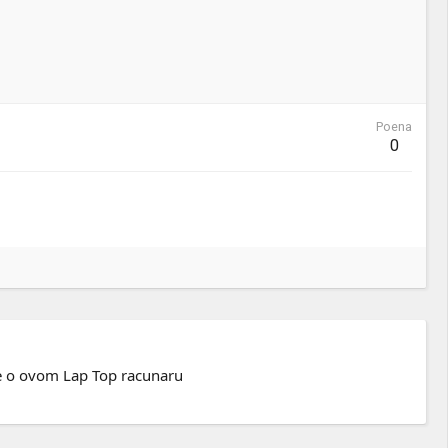
Poena
0
te o ovom Lap Top racunaru