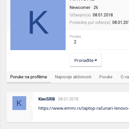
K
Newcomer
·
26
Učlanjen(a)
08.01.2018.
Poslednji put viđen(a)
08.01.20
Poruka
2
Pronađite
Poruke na profilima
Najnovije aktivnosti
Poruke
O va
KiwiSRB
08.01.2018.
K
https://www.emmi.rs/laptop-računari-lenov