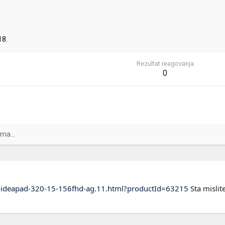
18.
Rezultat reagovanja
0
ma...
o-ideapad-320-15-156fhd-ag.11.html?productId=63215
Sta misli