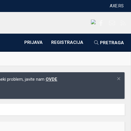
AXE.RS
Facebook
Kontakti
RS
PRIJAVA
REGISTRACIJA
PRETRAGA
 neki problem, javite nam
OVDE