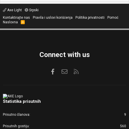
Axe Light
Srpski
Kontaktirajte nas
Pravila i uslovi korišćenja
Politika privatnosti
Pomoć
Naslovna
R
S
S
Connect with us
Facebook
Kontaktirajte nas
RSS
Statistika prisutnih
Prisutno članova
9
Prisutnih gostiju
560