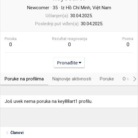
Newcomer
·
35
·
Iz
Hồ Chí Minh, Việt Nam
Učlanjen(a)
30.04.2025.
Poslednji put viđen(a)
30.04.2025.
Poruka
Rezultat reagovanja
Poena
0
0
0
Pronađite
Poruke na profilima
Najnovije aktivnosti
Poruke
O vama.
Još uvek nema poruka na key88art1 profilu.
Članovi