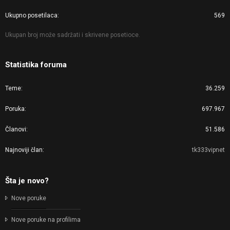
Ukupno posetilaca
569
Ukupan broj može sadržati i skrivene posetioce.
Statistika foruma
Teme
36.259
Poruka
697.967
Članovi
51.586
Najnoviji član
tk333vipnet
Šta je novo?
Nove poruke
Nove poruke na profilima