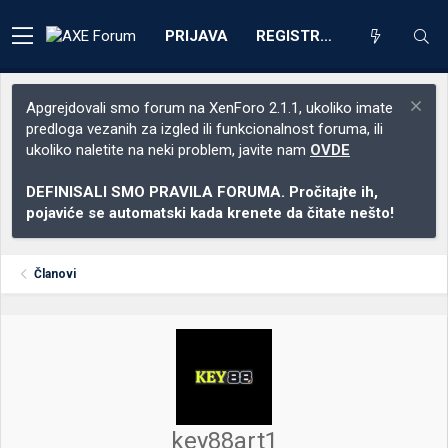
PRIJAVA
REGISTRACIJA
Apgrejdovali smo forum na XenForo 2.1.1, ukoliko imate
predloga vezanih za izgled ili funkcionalnost foruma, ili
ukoliko naletite na neki problem, javite nam
OVDE
DEFINISALI SMO PRAVILA FORUMA. Pročitajte ih,
pojaviće se automatski kada krenete da čitate nešto!
Članovi
key88art1