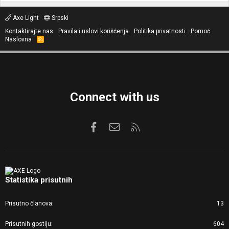
Axe Light
Srpski
Kontaktirajte nas
Pravila i uslovi korišćenja
Politika privatnosti
Pomoć
Naslovna
R
S
S
Connect with us
Facebook
Kontaktirajte nas
RSS
Statistika prisutnih
Prisutno članova
13
Prisutnih gostiju
604