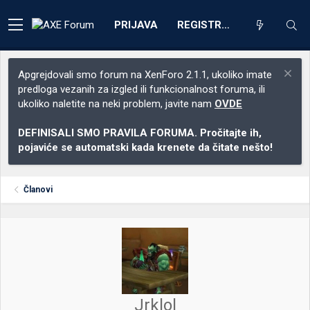
PRIJAVA
REGISTRACIJA
Apgrejdovali smo forum na XenForo 2.1.1, ukoliko imate
predloga vezanih za izgled ili funkcionalnost foruma, ili
ukoliko naletite na neki problem, javite nam
OVDE
DEFINISALI SMO PRAVILA FORUMA. Pročitajte ih,
pojaviće se automatski kada krenete da čitate nešto!
Članovi
Jrklol