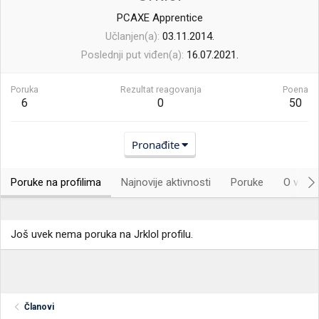
PCAXE Apprentice
Učlanjen(a)
03.11.2014.
Poslednji put viđen(a)
16.07.2021.
Poruka
Rezultat reagovanja
Poena
6
0
50
Pronađite
Poruke na profilima
Najnovije aktivnosti
Poruke
O vama.
Još uvek nema poruka na Jrklol profilu.
Članovi