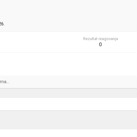
26.
Rezultat reagovanja
0
ma...