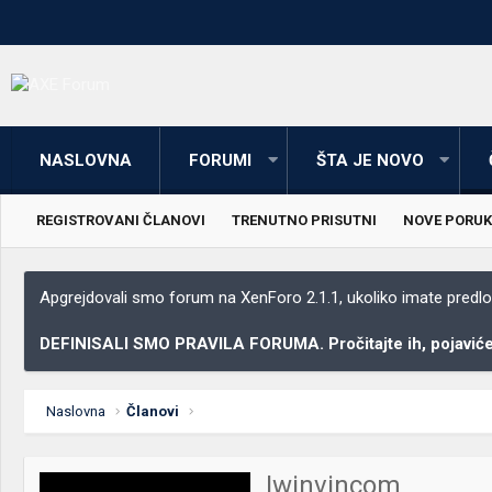
NASLOVNA
FORUMI
ŠTA JE NOVO
REGISTROVANI ČLANOVI
TRENUTNO PRISUTNI
NOVE PORUK
Apgrejdovali smo forum na XenForo 2.1.1, ukoliko imate predloga
DEFINISALI SMO PRAVILA FORUMA. Pročitajte ih, pojaviće 
Naslovna
Članovi
Iwinvincom