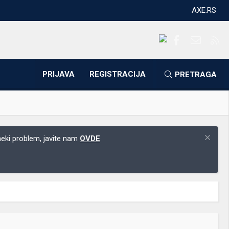
AXE.RS
Facebook
Kontakti
RS
PRIJAVA
REGISTRACIJA
PRETRAGA
 neki problem, javite nam
OVDE