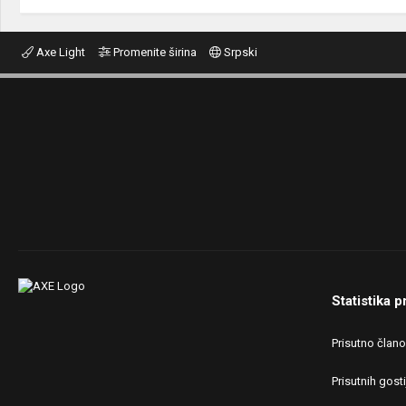
Axe Light
Promenite širina
Srpski
Statistika p
Prisutno član
Prisutnih gosti