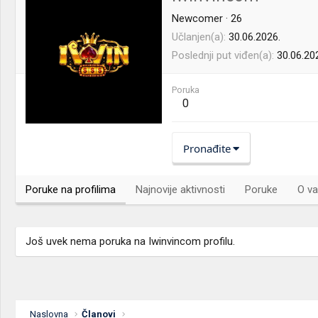
Newcomer
·
26
Učlanjen(a)
30.06.2026.
Poslednji put viđen(a)
30.06.20
Poruka
0
Pronađite
Poruke na profilima
Najnovije aktivnosti
Poruke
O va
Još uvek nema poruka na Iwinvincom profilu.
Naslovna
Članovi