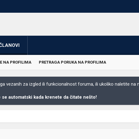
ČLANOVI
E NA PROFILIMA
PRETRAGA PORUKA NA PROFILIMA
 vezanih za izgled ili funkcionalnost foruma, ili ukoliko naletite na
se automatski kada krenete da čitate nešto!