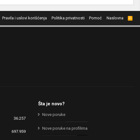
Pravila i uslovi korišćenja
Politika privatnosti
Pomoć
Naslovna
R
S
S
Šta je novo?
Nove poruke
36.257
Nove poruke na profilima
697.959