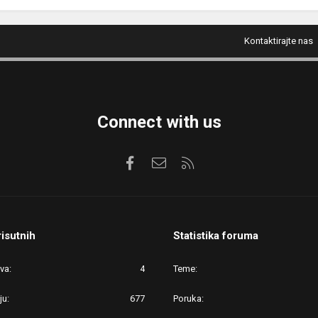
Kontaktirajte nas
Connect with us
Facebook
Kontaktirajte nas
RSS
risutnih
Statistika foruma
ova
4
Teme
ju
677
Poruka