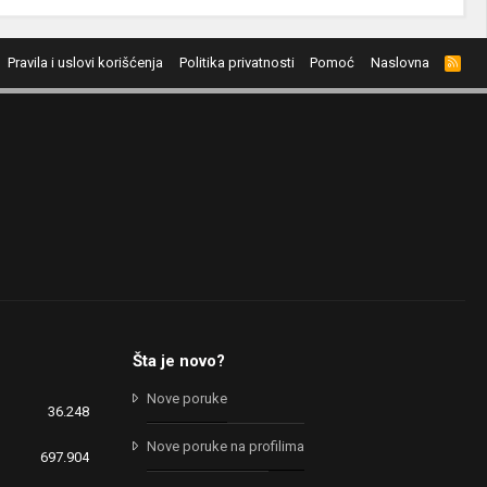
Pravila i uslovi korišćenja
Politika privatnosti
Pomoć
Naslovna
R
S
S
Šta je novo?
Nove poruke
36.248
Nove poruke na profilima
697.904