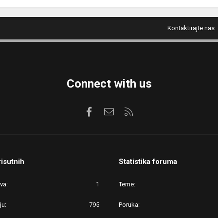
Kontaktirajte nas
Connect with us
Facebook
Kontaktirajte nas
RSS
risutnih
Statistika foruma
ova
1
Teme
ju
795
Poruka