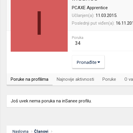
I
PCAXE Apprentice
Učlanjen(a)
11.03.2015.
Poslednji put viđen(a)
16.11.20
Poruka
34
Pronađite
Poruke na profilima
Najnovije aktivnosti
Poruke
O va
Još uvek nema poruka na inSanee profilu.
Naslovna
Članovi