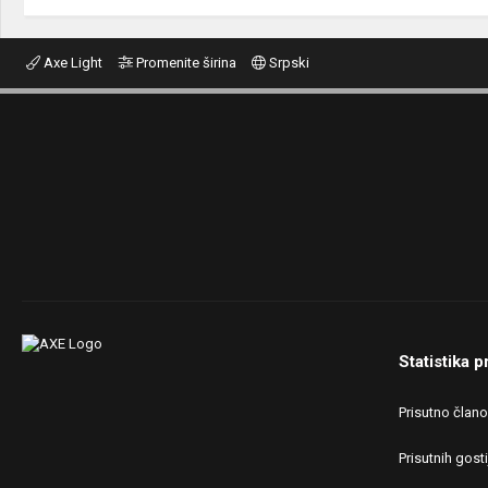
Axe Light
Promenite širina
Srpski
Statistika p
Prisutno član
Prisutnih gosti