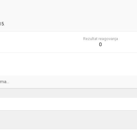
15.
Rezultat reagovanja
0
ma...