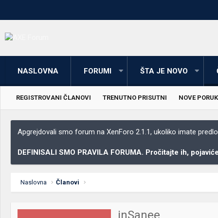
NASLOVNA
FORUMI
ŠTA JE NOVO
REGISTROVANI ČLANOVI
TRENUTNO PRISUTNI
NOVE PORUK
Apgrejdovali smo forum na XenForo 2.1.1, ukoliko imate predloga
DEFINISALI SMO PRAVILA FORUMA. Pročitajte ih, pojaviće 
Naslovna
Članovi
inSanee