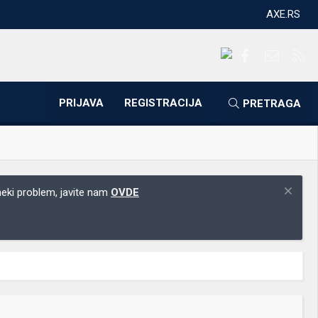
AXE.RS
Facebook
Kontakti
RS
PRIJAVA
REGISTRACIJA
PRETRAGA
 neki problem, javite nam
OVDE