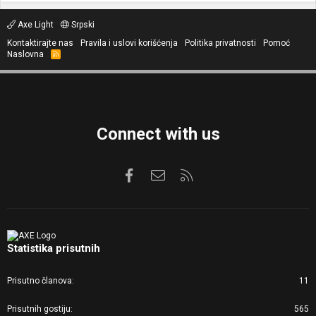
Axe Light
Srpski
Kontaktirajte nas
Pravila i uslovi korišćenja
Politika privatnosti
Pomoć
Naslovna
R
S
S
Connect with us
Facebook
Kontaktirajte nas
RSS
Statistika prisutnih
Prisutno članova
11
Prisutnih gostiju
565