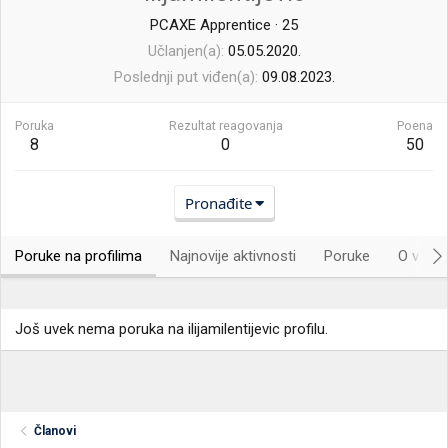
PCAXE Apprentice
·
25
Učlanjen(a)
05.05.2020.
Poslednji put viđen(a)
09.08.2023.
Poruka
Rezultat reagovanja
Poena
8
0
50
Pronađite
Poruke na profilima
Najnovije aktivnosti
Poruke
O vama.
Još uvek nema poruka na ilijamilentijevic profilu.
Članovi