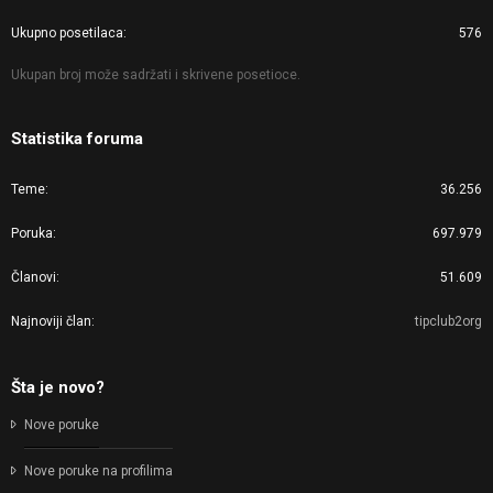
Ukupno posetilaca
576
Ukupan broj može sadržati i skrivene posetioce.
Statistika foruma
Teme
36.256
Poruka
697.979
Članovi
51.609
Najnoviji član
tipclub2org
Šta je novo?
Nove poruke
Nove poruke na profilima