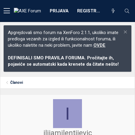
PRIJAVA
REGISTRACIJA
Apgrejdovali smo forum na XenForo 2.1.1, ukoliko imate
predloga vezanih za izgled ili funkcionalnost foruma, ili
ukoliko naletite na neki problem, javite nam
OVDE
DEFINISALI SMO PRAVILA FORUMA. Pročitajte ih,
pojaviće se automatski kada krenete da čitate nešto!
Članovi
I
ilijamilentijevic