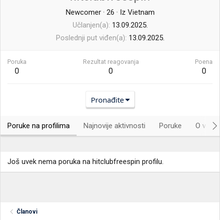
Newcomer
·
26
·
Iz
Vietnam
Učlanjen(a)
13.09.2025.
Poslednji put viđen(a)
13.09.2025.
Poruka
Rezultat reagovanja
Poena
0
0
0
Pronađite
Poruke na profilima
Najnovije aktivnosti
Poruke
O vama.
Još uvek nema poruka na hitclubfreespin profilu.
Članovi