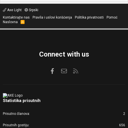
Axe Light
Srpski
Kontaktirajte nas
Pravila i uslovi korišćenja
Politika privatnosti
Pomoć
Naslovna
R
S
S
Connect with us
Facebook
Kontaktirajte nas
RSS
Statistika prisutnih
Prisutno članova
2
Prisutnih gostiju
656