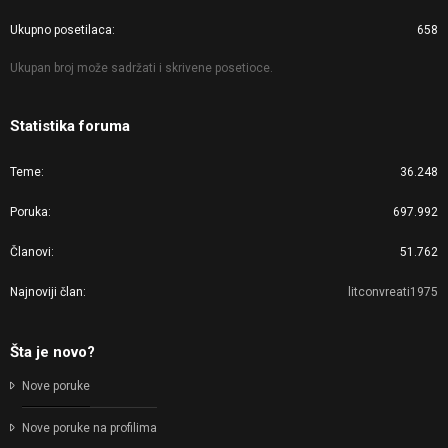
Ukupno posetilaca
658
Ukupan broj može sadržati i skrivene posetioce.
Statistika foruma
Teme
36.248
Poruka
697.992
Članovi
51.762
Najnoviji član
litconvreati1975
Šta je novo?
Nove poruke
Nove poruke na profilima