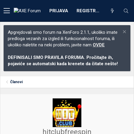
PRIJAVA
REGISTRACIJA
Apgrejdovali smo forum na XenForo 2.1.1, ukoliko imate
predloga vezanih za izgled ili funkcionalnost foruma, ili
ukoliko naletite na neki problem, javite nam
OVDE
DEFINISALI SMO PRAVILA FORUMA. Pročitajte ih,
pojaviće se automatski kada krenete da čitate nešto!
Članovi
hitclubfreespin