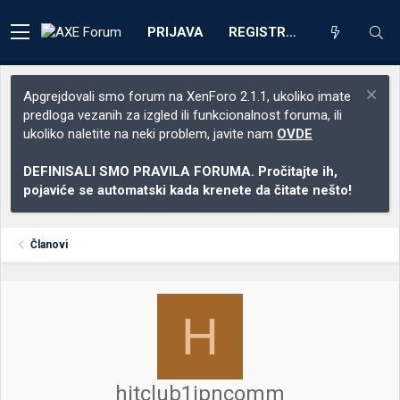
PRIJAVA
REGISTRACIJA
Apgrejdovali smo forum na XenForo 2.1.1, ukoliko imate
predloga vezanih za izgled ili funkcionalnost foruma, ili
ukoliko naletite na neki problem, javite nam
OVDE
DEFINISALI SMO PRAVILA FORUMA. Pročitajte ih,
pojaviće se automatski kada krenete da čitate nešto!
Članovi
H
hitclub1jpncomm