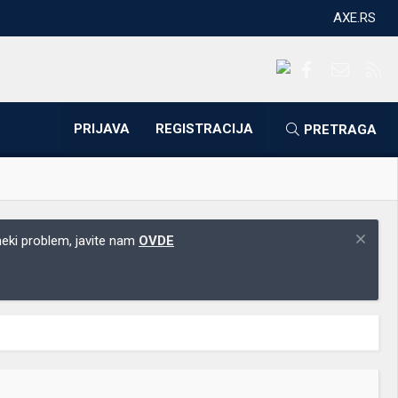
AXE.RS
Facebook
Kontakti
RS
PRIJAVA
REGISTRACIJA
PRETRAGA
 neki problem, javite nam
OVDE