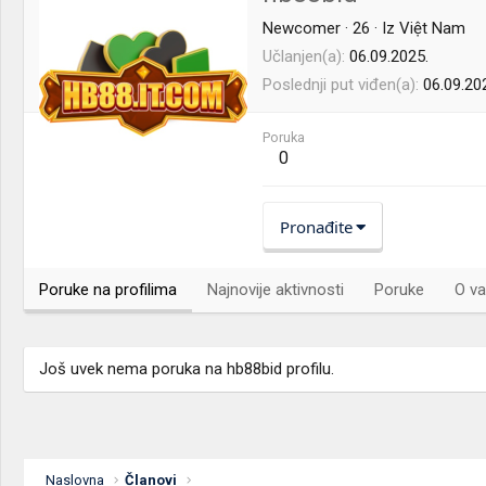
Newcomer
·
26
·
Iz
Việt Nam
Učlanjen(a)
06.09.2025.
Poslednji put viđen(a)
06.09.20
Poruka
0
Pronađite
Poruke na profilima
Najnovije aktivnosti
Poruke
O va
Još uvek nema poruka na hb88bid profilu.
Naslovna
Članovi