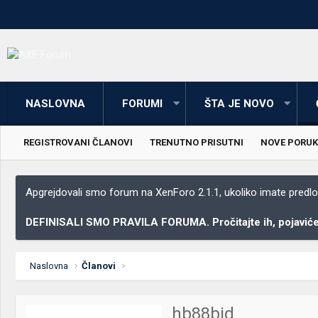
NASLOVNA
FORUMI
ŠTA JE NOVO
REGISTROVANI ČLANOVI
TRENUTNO PRISUTNI
NOVE PORUK
Apgrejdovali smo forum na XenForo 2.1.1, ukoliko imate predloga
DEFINISALI SMO PRAVILA FORUMA. Pročitajte ih, pojaviće 
Naslovna
Članovi
hb88bid