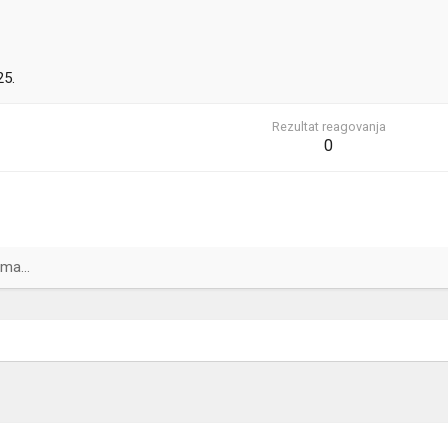
25.
Rezultat reagovanja
0
ma...