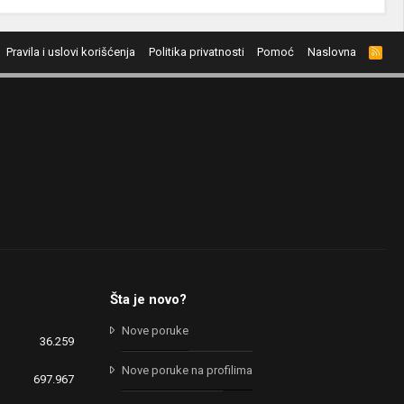
Pravila i uslovi korišćenja
Politika privatnosti
Pomoć
Naslovna
R
S
S
Šta je novo?
Nove poruke
36.259
Nove poruke na profilima
697.967