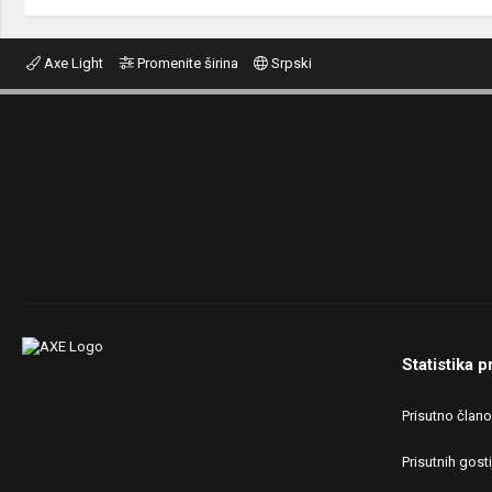
Axe Light
Promenite širina
Srpski
Statistika p
Prisutno član
Prisutnih gosti