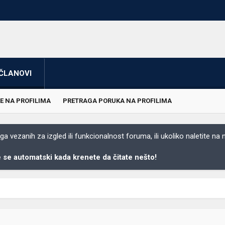
ČLANOVI
E NA PROFILIMA
PRETRAGA PORUKA NA PROFILIMA
 vezanih za izgled ili funkcionalnost foruma, ili ukoliko naletite na
se automatski kada krenete da čitate nešto!