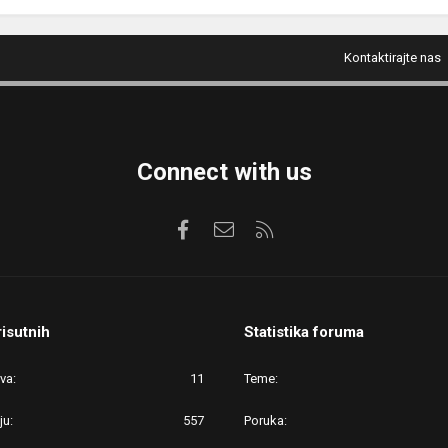
Kontaktirajte nas
Connect with us
Facebook
Kontaktirajte nas
RSS
risutnih
Statistika foruma
ova
11
Teme
ju
557
Poruka