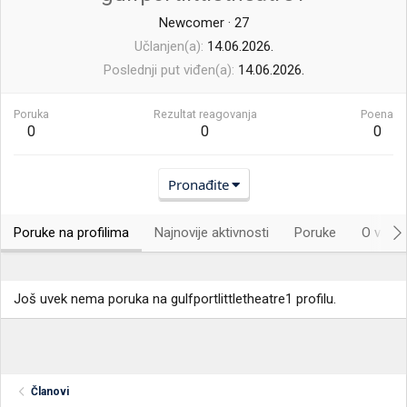
Newcomer
·
27
Učlanjen(a)
14.06.2026.
Poslednji put viđen(a)
14.06.2026.
Poruka
Rezultat reagovanja
Poena
0
0
0
Pronađite
Poruke na profilima
Najnovije aktivnosti
Poruke
O vama.
Još uvek nema poruka na gulfportlittletheatre1 profilu.
Članovi