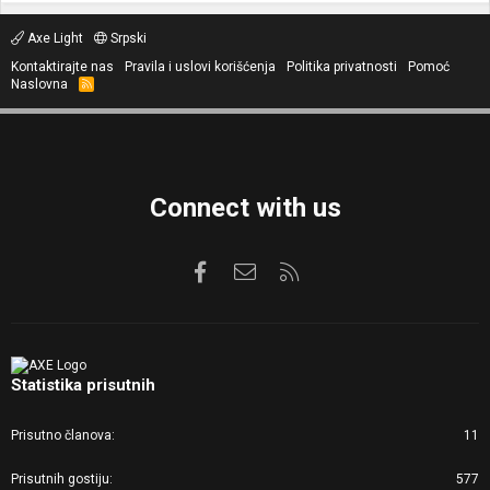
Axe Light
Srpski
Kontaktirajte nas
Pravila i uslovi korišćenja
Politika privatnosti
Pomoć
Naslovna
R
S
S
Connect with us
Facebook
Kontaktirajte nas
RSS
Statistika prisutnih
Prisutno članova
11
Prisutnih gostiju
577