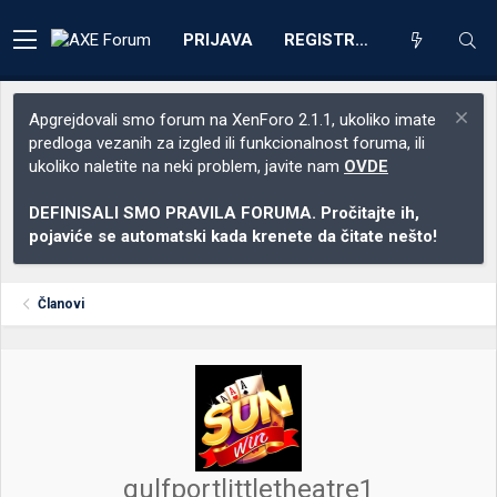
PRIJAVA
REGISTRACIJA
Apgrejdovali smo forum na XenForo 2.1.1, ukoliko imate
predloga vezanih za izgled ili funkcionalnost foruma, ili
ukoliko naletite na neki problem, javite nam
OVDE
DEFINISALI SMO PRAVILA FORUMA. Pročitajte ih,
pojaviće se automatski kada krenete da čitate nešto!
Članovi
gulfportlittletheatre1