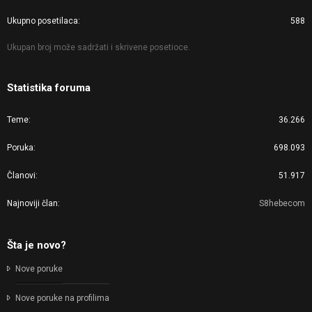
Ukupno posetilaca
588
Ukupan broj može sadržati i skrivene posetioce.
Statistika foruma
Teme
36.266
Poruka
698.093
Članovi
51.917
Najnoviji član
S8hebecom
Šta je novo?
Nove poruke
Nove poruke na profilima