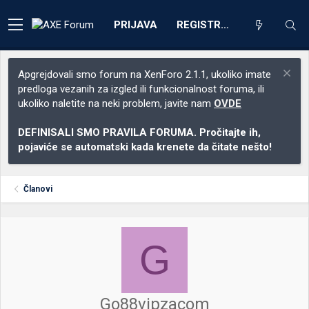
PRIJAVA
REGISTRACIJA
Apgrejdovali smo forum na XenForo 2.1.1, ukoliko imate
predloga vezanih za izgled ili funkcionalnost foruma, ili
ukoliko naletite na neki problem, javite nam
OVDE
DEFINISALI SMO PRAVILA FORUMA. Pročitajte ih,
pojaviće se automatski kada krenete da čitate nešto!
Članovi
G
Go88vipzacom