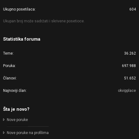
Ukupno posetilaca
604
Ukupan broj može sadržati i skrivene posetioce.
Statistika foruma
Teme
36.262
Poruka
697.988
Članovi
51.652
Najnoviji član
okvipplace
Šta je novo?
Nove poruke
Nove poruke na profilima