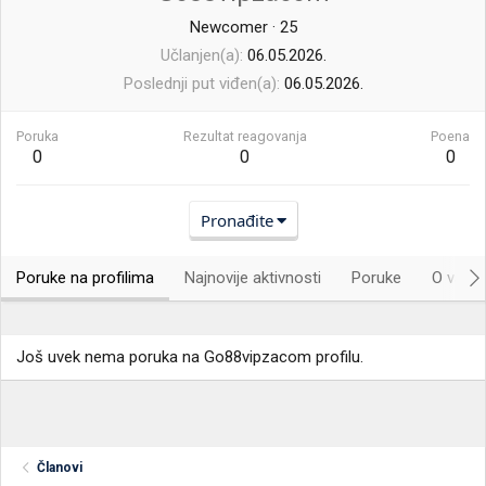
Newcomer
·
25
Učlanjen(a)
06.05.2026.
Poslednji put viđen(a)
06.05.2026.
Poruka
Rezultat reagovanja
Poena
0
0
0
Pronađite
Poruke na profilima
Najnovije aktivnosti
Poruke
O vama.
Još uvek nema poruka na Go88vipzacom profilu.
Članovi