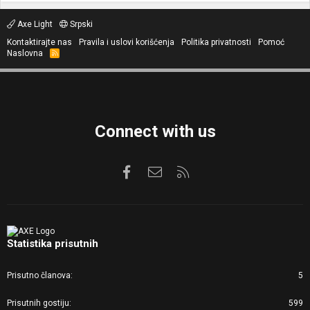
Axe Light
Srpski
Kontaktirajte nas
Pravila i uslovi korišćenja
Politika privatnosti
Pomoć
Naslovna
R
S
S
Connect with us
Facebook
Kontaktirajte nas
RSS
Statistika prisutnih
Prisutno članova
5
Prisutnih gostiju
599