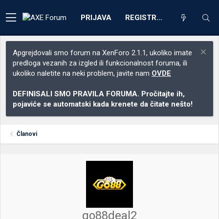
PRIJAVA
REGISTRACIJA
Apgrejdovali smo forum na XenForo 2.1.1, ukoliko imate
predloga vezanih za izgled ili funkcionalnost foruma, ili
ukoliko naletite na neki problem, javite nam
OVDE
DEFINISALI SMO PRAVILA FORUMA. Pročitajte ih,
pojaviće se automatski kada krenete da čitate nešto!
Članovi
go88deal2