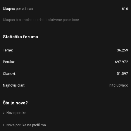
Ukupno posetilaca
616
Ukupan broj može sadržati i skrivene posetioce.
Statistika foruma
Teme
36.259
Poruka
697.972
Članovi
51.597
Najnoviji član
hitclubvnco
Šta je novo?
Nove poruke
Nove poruke na profilima