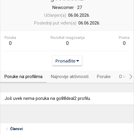
Newcomer
·
27
Učlanjen(a)
06.06.2026.
Poslednji put viđen(a)
06.06.2026.
Poruka
Rezultat reagovanja
Poena
0
0
0
Pronađite
Poruke na profilima
Najnovije aktivnosti
Poruke
O vama.
Još uvek nema poruka na go88deal2 profilu.
Članovi