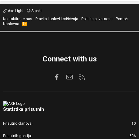
Axe Light
Srpski
Kontaktirajte nas
Pravila i uslovi korišćenja
Politika privatnosti
Pomoć
Naslovna
R
S
S
Connect with us
Facebook
Kontaktirajte nas
RSS
Statistika prisutnih
Prisutno članova
10
Prisutnih gostiju
606