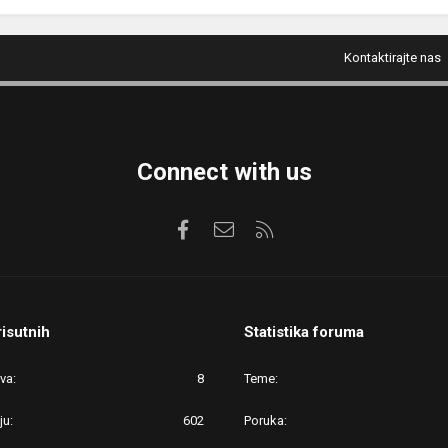
Kontaktirajte nas
Connect with us
Facebook
Kontaktirajte nas
RSS
risutnih
Statistika foruma
ova
8
Teme
ju
602
Poruka