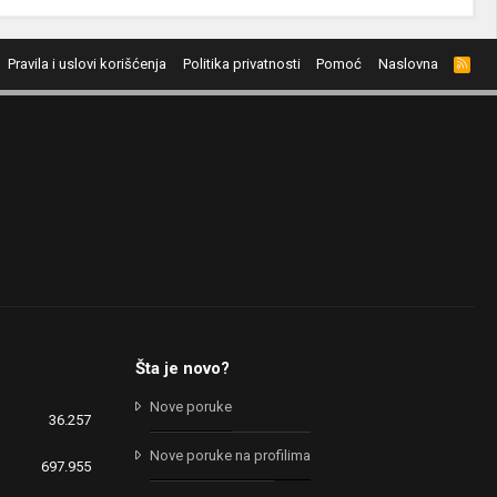
Pravila i uslovi korišćenja
Politika privatnosti
Pomoć
Naslovna
R
S
S
Šta je novo?
Nove poruke
36.257
Nove poruke na profilima
697.955