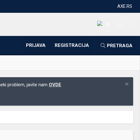
AXE.RS
Facebook
Kontakti
RS
PRIJAVA
REGISTRACIJA
PRETRAGA
 neki problem, javite nam
OVDE