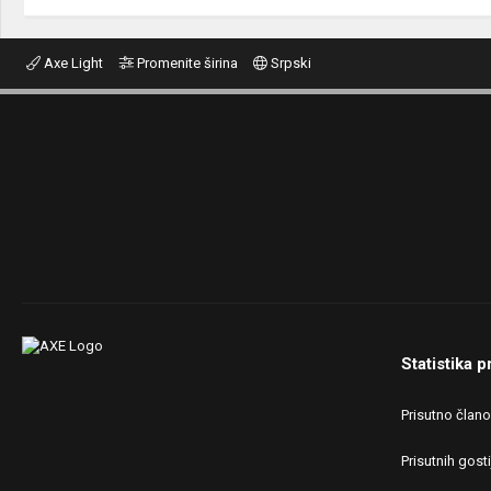
Axe Light
Promenite širina
Srpski
Statistika p
Prisutno član
Prisutnih gosti