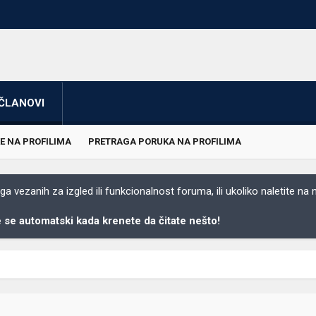
ČLANOVI
E NA PROFILIMA
PRETRAGA PORUKA NA PROFILIMA
 vezanih za izgled ili funkcionalnost foruma, ili ukoliko naletite na
se automatski kada krenete da čitate nešto!