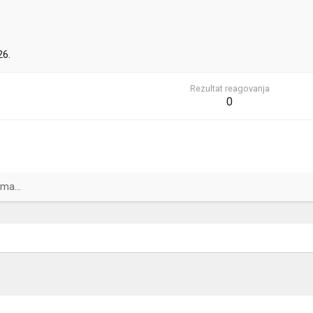
26.
Rezultat reagovanja
0
ma...