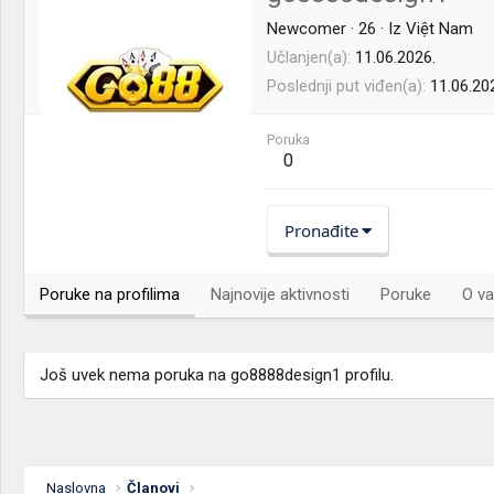
Newcomer
·
26
·
Iz
Việt Nam
Učlanjen(a)
11.06.2026.
Poslednji put viđen(a)
11.06.20
Poruka
0
Pronađite
Poruke na profilima
Najnovije aktivnosti
Poruke
O va
Još uvek nema poruka na go8888design1 profilu.
Naslovna
Članovi