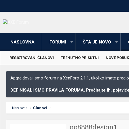
NASLOVNA
FORUMI
ŠTA JE NOVO
REGISTROVANI ČLANOVI
TRENUTNO PRISUTNI
NOVE PORUK
Apgrejdovali smo forum na XenForo 2.1.1, ukoliko imate predloga
DEFINISALI SMO PRAVILA FORUMA. Pročitajte ih, pojaviće 
Naslovna
Članovi
go8888design1