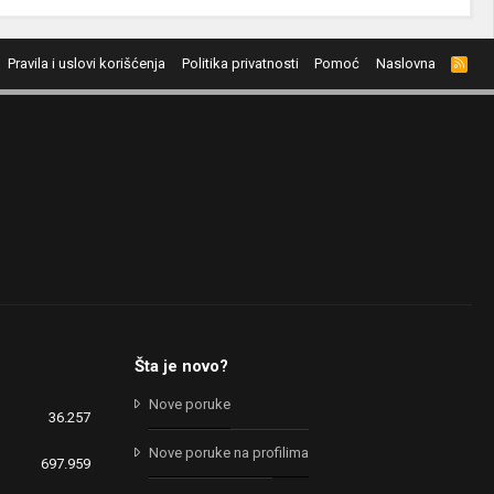
Pravila i uslovi korišćenja
Politika privatnosti
Pomoć
Naslovna
R
S
S
Šta je novo?
Nove poruke
36.257
Nove poruke na profilima
697.959