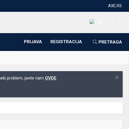
AXE.RS
Facebook
Kontakti
RS
PRIJAVA
REGISTRACIJA
PRETRAGA
 neki problem, javite nam
OVDE