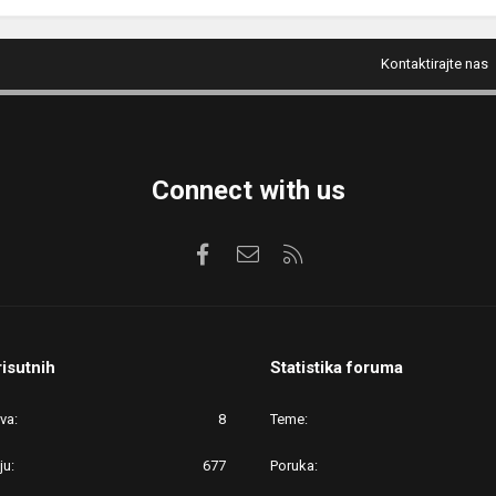
Kontaktirajte nas
Connect with us
Facebook
Kontaktirajte nas
RSS
risutnih
Statistika foruma
ova
8
Teme
ju
677
Poruka