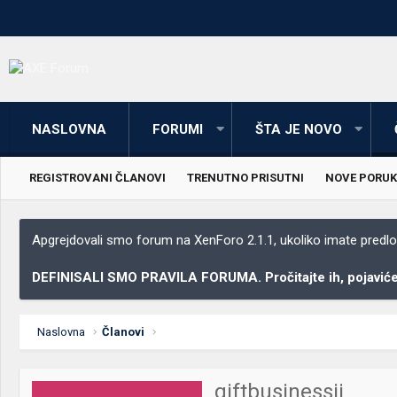
NASLOVNA
FORUMI
ŠTA JE NOVO
REGISTROVANI ČLANOVI
TRENUTNO PRISUTNI
NOVE PORUK
Apgrejdovali smo forum na XenForo 2.1.1, ukoliko imate predloga
DEFINISALI SMO PRAVILA FORUMA. Pročitajte ih, pojaviće 
Naslovna
Članovi
giftbusinessii