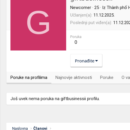
G
Newcomer
·
25
·
Iz
Thành phố 
Učlanjen(a)
11.12.2025.
Poslednji put viđen(a)
11.12.20
Poruka
0
Pronađite
Poruke na profilima
Najnovije aktivnosti
Poruke
O va
Još uvek nema poruka na giftbusinessii profilu.
Naslovna
Članovi