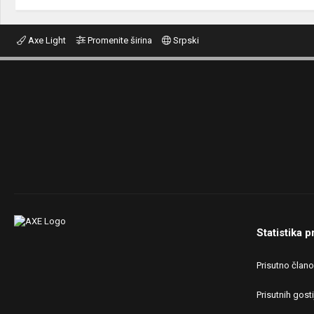
Axe Light
Promenite širina
Srpski
Statistika p
Prisutno član
Prisutnih gosti