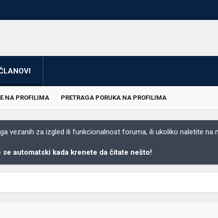
ČLANOVI
E NA PROFILIMA
PRETRAGA PORUKA NA PROFILIMA
 vezanih za izgled ili funkcionalnost foruma, ili ukoliko naletite na
se automatski kada krenete da čitate nešto!