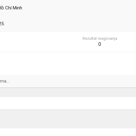
Hồ Chí Minh
25.
Rezultat reagovanja
0
ma...