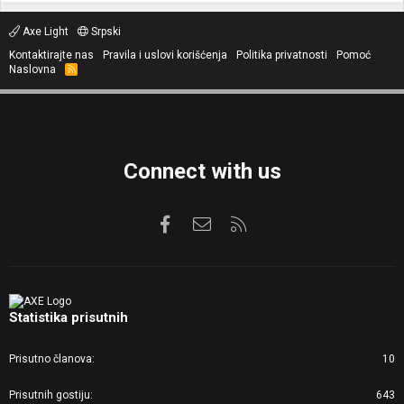
Axe Light
Srpski
Kontaktirajte nas
Pravila i uslovi korišćenja
Politika privatnosti
Pomoć
Naslovna
R
S
S
Connect with us
Facebook
Kontaktirajte nas
RSS
Statistika prisutnih
Prisutno članova
10
Prisutnih gostiju
643