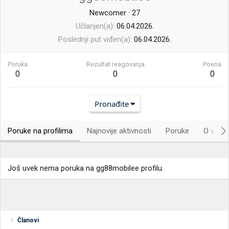
Newcomer
·
27
Učlanjen(a)
06.04.2026.
Poslednji put viđen(a)
06.04.2026.
Poruka
Rezultat reagovanja
Poena
0
0
0
Pronađite
Poruke na profilima
Najnovije aktivnosti
Poruke
O vama.
Još uvek nema poruka na gg88mobilee profilu.
Članovi