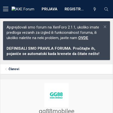
PRIJAVA
REGISTRACIJA
Apgrejdovali smo forum na XenForo 2.1.1, ukoliko imate
predloga vezanih za izgled ili funkcionalnost foruma, ili
ukoliko naletite na neki problem, javite nam
OVDE
DEFINISALI SMO PRAVILA FORUMA. Pročitajte ih,
pojaviće se automatski kada krenete da čitate nešto!
Članovi
gg88mobilee