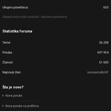
Ukupno posetilaca
653
Ukupan broj može sadržati i skrivene posetioce.
Statistika foruma
Teme
36.258
Poruka
697.954
Članovi
51.505
Najnoviji član
soicaumobi247
Šta je novo?
Nove poruke
Nove poruke na profilima