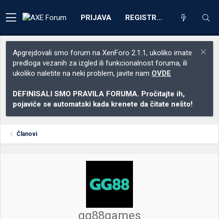
PRIJAVA
REGISTRACIJA
Apgrejdovali smo forum na XenForo 2.1.1, ukoliko imate
predloga vezanih za izgled ili funkcionalnost foruma, ili
ukoliko naletite na neki problem, javite nam
OVDE
DEFINISALI SMO PRAVILA FORUMA. Pročitajte ih,
pojaviće se automatski kada krenete da čitate nešto!
Članovi
gg88games