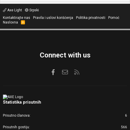
Axe Light
Srpski
Kontaktirajte nas
Pravila i uslovi korišćenja
Politika privatnosti
Pomoć
Naslovna
R
S
S
Connect with us
Facebook
Kontaktirajte nas
RSS
Statistika prisutnih
Prisutno članova
6
Prisutnih gostiju
566