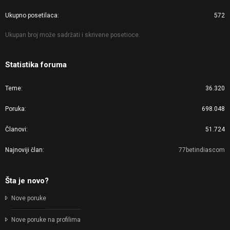
Ukupno posetilaca
572
Ukupan broj može sadržati i skrivene posetioce.
Statistika foruma
Teme
36.320
Poruka
698.048
Članovi
51.724
Najnoviji član
77betindiascom
Šta je novo?
Nove poruke
Nove poruke na profilima