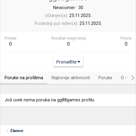
Newcomer
·
30
Učlanjen(a)
25.11.2025.
Poslednji put viđen(a)
25.11.2025.
Poruka
Rezultat reagovanja
Poena
0
0
0
Pronađite
Poruke na profilima
Najnovije aktivnosti
Poruke
O vama.
Još uvek nema poruka na gg88games profilu.
Članovi