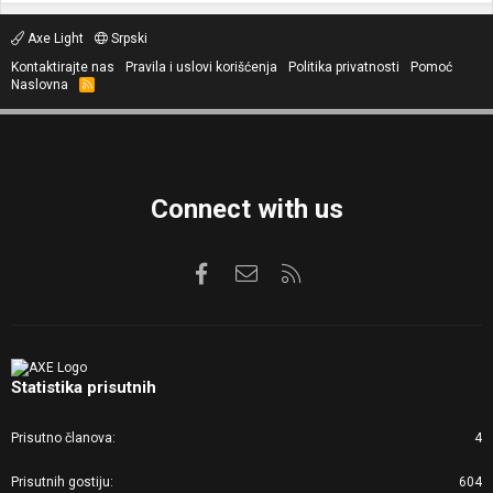
Axe Light
Srpski
Kontaktirajte nas
Pravila i uslovi korišćenja
Politika privatnosti
Pomoć
Naslovna
R
S
S
Connect with us
Facebook
Kontaktirajte nas
RSS
Statistika prisutnih
Prisutno članova
4
Prisutnih gostiju
604