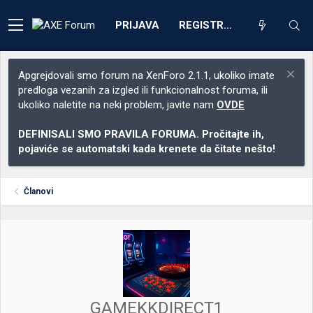
PRIJAVA
REGISTRACIJA
Apgrejdovali smo forum na XenForo 2.1.1, ukoliko imate
predloga vezanih za izgled ili funkcionalnost foruma, ili
ukoliko naletite na neki problem, javite nam
OVDE
DEFINISALI SMO PRAVILA FORUMA. Pročitajte ih,
pojaviće se automatski kada krenete da čitate nešto!
Članovi
GAMEKKDIRECT1