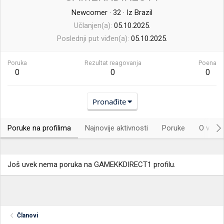
Newcomer
·
32
·
Iz
Brazil
Učlanjen(a)
05.10.2025.
Poslednji put viđen(a)
05.10.2025.
Poruka
Rezultat reagovanja
Poena
0
0
0
Pronađite
Poruke na profilima
Najnovije aktivnosti
Poruke
O vama.
Još uvek nema poruka na GAMEKKDIRECT1 profilu.
Članovi