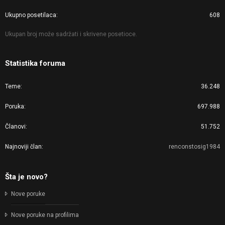
Ukupno posetilaca
608
Ukupan broj može sadržati i skrivene posetioce.
Statistika foruma
Teme
36.248
Poruka
697.988
Članovi
51.752
Najnoviji član
renconstosig1984
Šta je novo?
Nove poruke
Nove poruke na profilima