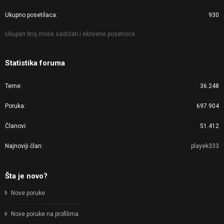
Ukupno posetilaca
930
Ukupan broj može sadržati i skrivene posetioce.
Statistika foruma
Teme
36.248
Poruka
697.904
Članovi
51.412
Najnoviji član
playek333
Šta je novo?
Nove poruke
Nove poruke na profilima