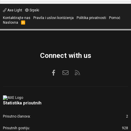
Axe Light
Srpski
Kontaktirajte nas
Pravila i uslovi korišćenja
Politika privatnosti
Pomoć
Naslovna
R
S
S
Connect with us
Facebook
Kontaktirajte nas
RSS
Statistika prisutnih
Prisutno članova
2
Prisutnih gostiju
928