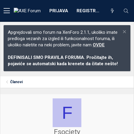
PRIJAVA
REGISTRACIJA
Apgrejdovali smo forum na XenForo 2.1.1, ukoliko imate
predloga vezanih za izgled ili funkcionalnost foruma, ili
ukoliko naletite na neki problem, javite nam
OVDE
DEFINISALI SMO PRAVILA FORUMA. Pročitajte ih,
pojaviće se automatski kada krenete da čitate nešto!
Članovi
F
Fsociety