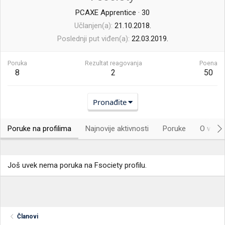
PCAXE Apprentice
·
30
Učlanjen(a)
21.10.2018.
Poslednji put viđen(a)
22.03.2019.
Poruka
Rezultat reagovanja
Poena
8
2
50
Pronađite
Poruke na profilima
Najnovije aktivnosti
Poruke
O vama.
Još uvek nema poruka na Fsociety profilu.
Članovi