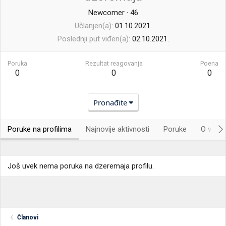
Newcomer
·
46
Učlanjen(a)
01.10.2021.
Poslednji put viđen(a)
02.10.2021.
Poruka
Rezultat reagovanja
Poena
0
0
0
Pronađite
Poruke na profilima
Najnovije aktivnosti
Poruke
O vama.
Još uvek nema poruka na dzeremaja profilu.
Članovi