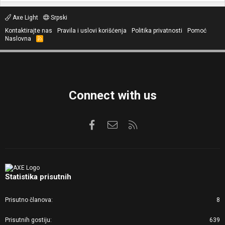
Axe Light
Srpski
Kontaktirajte nas
Pravila i uslovi korišćenja
Politika privatnosti
Pomoć
Naslovna
R
S
S
Connect with us
Facebook
Kontaktirajte nas
RSS
Statistika prisutnih
Prisutno članova
8
Prisutnih gostiju
639