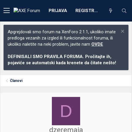
PRIJAVA
REGISTRACIJA
Apgrejdovali smo forum na XenForo 2.1.1, ukoliko imate
predloga vezanih za izgled ili funkcionalnost foruma, ili
ukoliko naletite na neki problem, javite nam
OVDE
DEFINISALI SMO PRAVILA FORUMA. Pročitajte ih,
pojaviće se automatski kada krenete da čitate nešto!
Članovi
D
dzeremaja