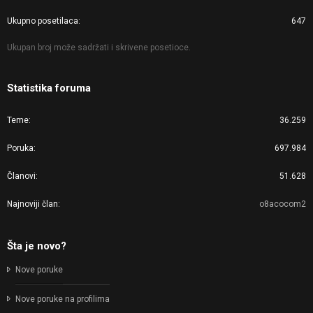
Ukupno posetilaca
647
Ukupan broj može sadržati i skrivene posetioce.
Statistika foruma
Teme
36.259
Poruka
697.984
Članovi
51.628
Najnoviji član
o8acocom2
Šta je novo?
Nove poruke
Nove poruke na profilima