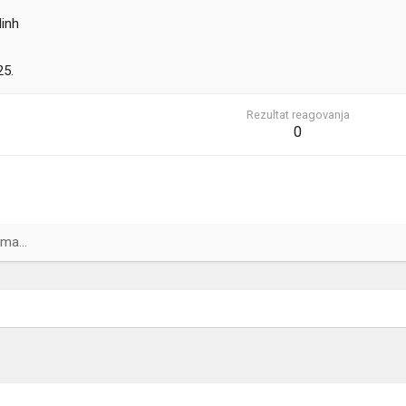
inh
25.
Rezultat reagovanja
0
ma...