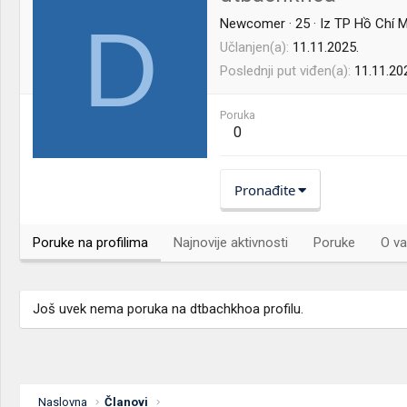
D
Newcomer
·
25
·
Iz
TP Hồ Chí M
Učlanjen(a)
11.11.2025.
Poslednji put viđen(a)
11.11.20
Poruka
0
Pronađite
Poruke na profilima
Najnovije aktivnosti
Poruke
O va
Još uvek nema poruka na dtbachkhoa profilu.
Naslovna
Članovi