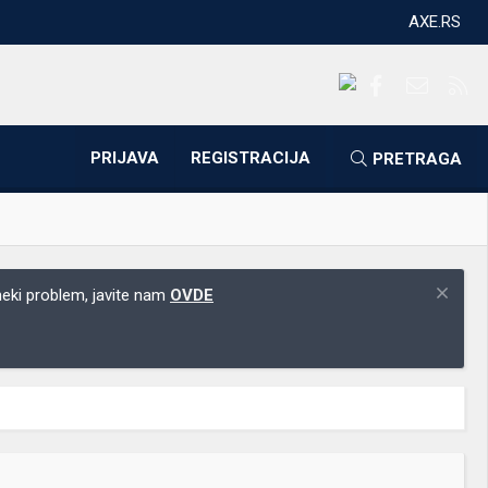
AXE.RS
Facebook
Kontakti
RS
PRIJAVA
REGISTRACIJA
PRETRAGA
 neki problem, javite nam
OVDE