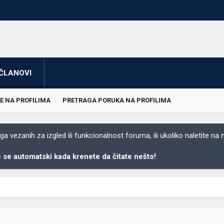
ČLANOVI
E NA PROFILIMA
PRETRAGA PORUKA NA PROFILIMA
 vezanih za izgled ili funkcionalnost foruma, ili ukoliko naletite na
se automatski kada krenete da čitate nešto!