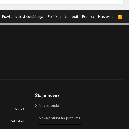
Pravila i uslovi korišćenja
Politika privatnosti
Pomoć
Naslovna
R
S
S
Šta je novo?
Nove poruke
36.259
Nove poruke na profilima
697.967