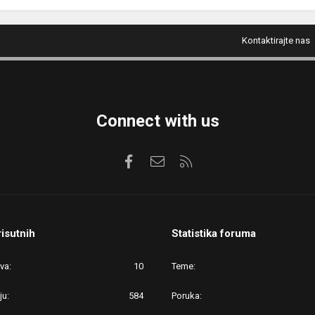
Kontaktirajte nas
Connect with us
Facebook
Kontaktirajte nas
RSS
risutnih
Statistika foruma
ova
10
Teme
ju
584
Poruka