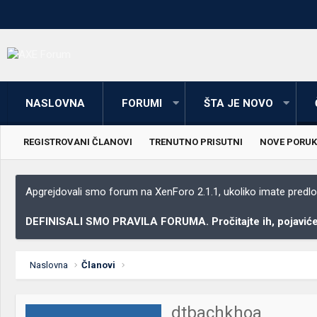
NASLOVNA
FORUMI
ŠTA JE NOVO
REGISTROVANI ČLANOVI
TRENUTNO PRISUTNI
NOVE PORUK
Apgrejdovali smo forum na XenForo 2.1.1, ukoliko imate predloga
DEFINISALI SMO PRAVILA FORUMA. Pročitajte ih, pojaviće 
Naslovna
Članovi
dtbachkhoa