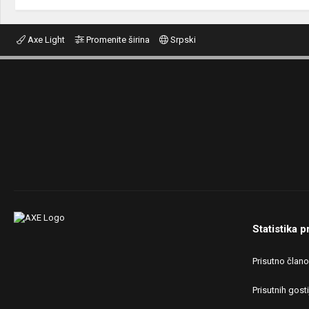
Axe Light
Promenite širina
Srpski
Statistika p
Prisutno član
Prisutnih gosti