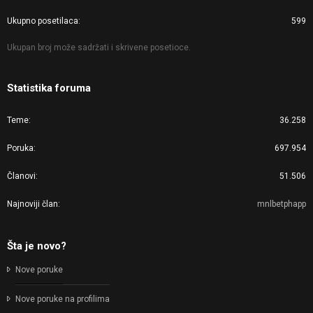
Ukupno posetilaca
599
Ukupan broj može sadržati i skrivene posetioce.
Statistika foruma
Teme
36.258
Poruka
697.954
Članovi
51.506
Najnoviji član
mnlbetphapp
Šta je novo?
Nove poruke
Nove poruke na profilima