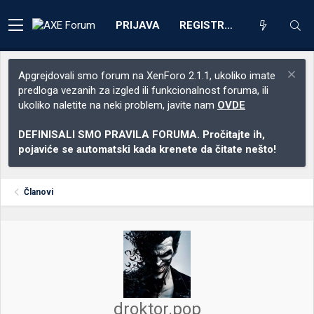
PRIJAVA
REGISTRACIJA
Apgrejdovali smo forum na XenForo 2.1.1, ukoliko imate
predloga vezanih za izgled ili funkcionalnost foruma, ili
ukoliko naletite na neki problem, javite nam
OVDE
DEFINISALI SMO PRAVILA FORUMA. Pročitajte ih,
pojaviće se automatski kada krenete da čitate nešto!
Članovi
droktor.pop