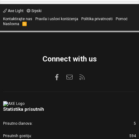
Axe Light
Srpski
Kontaktirajte nas
Pravila i uslovi korišćenja
Politika privatnosti
Pomoć
Naslovna
R
S
S
Connect with us
Facebook
Kontaktirajte nas
RSS
Statistika prisutnih
Prisutno članova
5
Prisutnih gostiju
594