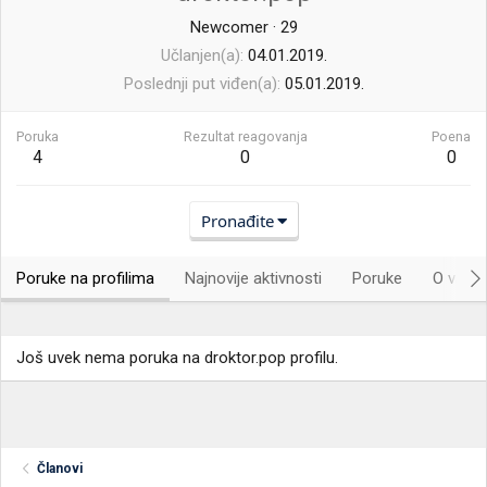
Newcomer
·
29
Učlanjen(a)
04.01.2019.
Poslednji put viđen(a)
05.01.2019.
Poruka
Rezultat reagovanja
Poena
4
0
0
Pronađite
Poruke na profilima
Najnovije aktivnosti
Poruke
O vama.
Još uvek nema poruka na droktor.pop profilu.
Članovi