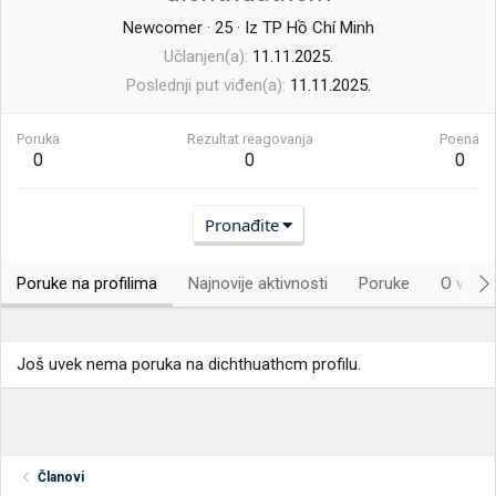
Newcomer
·
25
·
Iz
TP Hồ Chí Minh
Učlanjen(a)
11.11.2025.
Poslednji put viđen(a)
11.11.2025.
Poruka
Rezultat reagovanja
Poena
0
0
0
Pronađite
Poruke na profilima
Najnovije aktivnosti
Poruke
O vama.
Još uvek nema poruka na dichthuathcm profilu.
Članovi