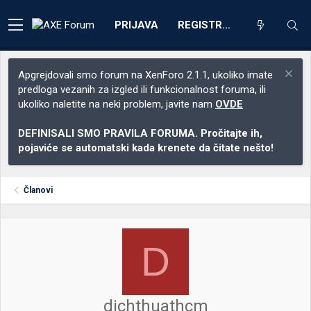
PRIJAVA
REGISTRACIJA
Apgrejdovali smo forum na XenForo 2.1.1, ukoliko imate
predloga vezanih za izgled ili funkcionalnost foruma, ili
ukoliko naletite na neki problem, javite nam
OVDE
DEFINISALI SMO PRAVILA FORUMA. Pročitajte ih,
pojaviće se automatski kada krenete da čitate nešto!
Članovi
D
dichthuathcm