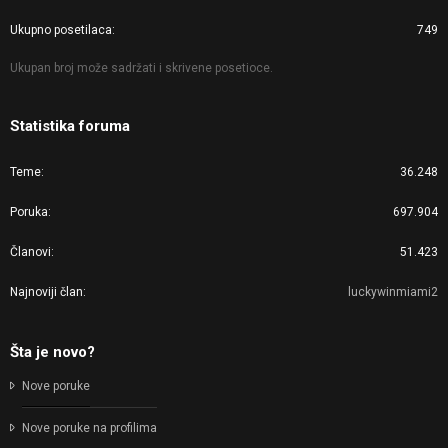
Ukupno posetilaca
749
Ukupan broj može sadržati i skrivene posetioce.
Statistika foruma
Teme
36.248
Poruka
697.904
Članovi
51.423
Najnoviji član
luckywinmiami2
Šta je novo?
Nove poruke
Nove poruke na profilima