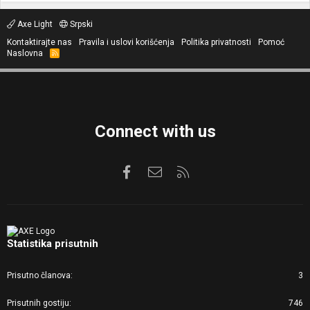
Axe Light
Srpski
Kontaktirajte nas
Pravila i uslovi korišćenja
Politika privatnosti
Pomoć
Naslovna
R
S
S
Connect with us
Facebook
Kontaktirajte nas
RSS
Statistika prisutnih
Prisutno članova
3
Prisutnih gostiju
746