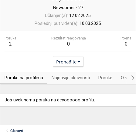
Newcomer
·
27
Učlanjen(a)
12.02.2025.
Poslednji put viđen(a)
10.03.2025.
Poruka
Rezultat reagovanja
Poena
2
0
0
Pronađite
Poruke na profilima
Najnovije aktivnosti
Poruke
O vama.
Još uvek nema poruka na deyoooooo profilu.
Članovi