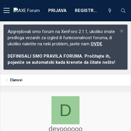
PRIJAVA
REGISTRACIJA
Apgrejdovali smo forum na XenForo 2.1.1, ukoliko imate
predloga vezanih za izgled ili funkcionalnost foruma, ili
ukoliko naletite na neki problem, javite nam
OVDE
DEFINISALI SMO PRAVILA FORUMA. Pročitajte ih,
pojaviće se automatski kada krenete da čitate nešto!
Članovi
D
deyoooooo