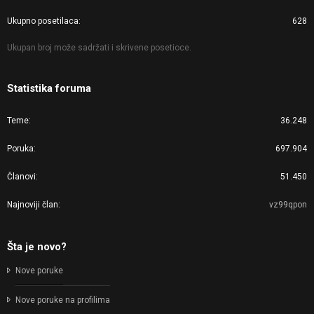
Ukupno posetilaca
628
Ukupan broj može sadržati i skrivene posetioce.
Statistika foruma
Teme
36.248
Poruka
697.904
Članovi
51.450
Najnoviji član
vz99qpon
Šta je novo?
Nove poruke
Nove poruke na profilima