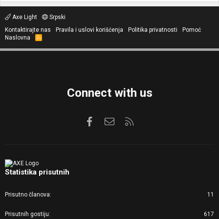
Axe Light
Srpski
Kontaktirajte nas
Pravila i uslovi korišćenja
Politika privatnosti
Pomoć
Naslovna
R
S
S
Connect with us
Facebook
Kontaktirajte nas
RSS
Statistika prisutnih
Prisutno članova
11
Prisutnih gostiju
617