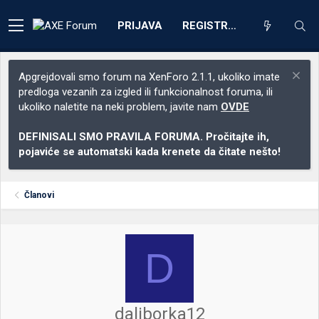
PRIJAVA
REGISTRACIJA
Apgrejdovali smo forum na XenForo 2.1.1, ukoliko imate
predloga vezanih za izgled ili funkcionalnost foruma, ili
ukoliko naletite na neki problem, javite nam
OVDE
DEFINISALI SMO PRAVILA FORUMA. Pročitajte ih,
pojaviće se automatski kada krenete da čitate nešto!
Članovi
D
daliborka12