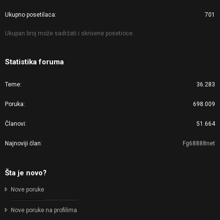
Ukupno posetilaca
701
Ukupan broj može sadržati i skrivene posetioce.
Statistika foruma
Teme
36.283
Poruka
698.009
Članovi
51.664
Najnoviji član
Fg68888net
Šta je novo?
Nove poruke
Nove poruke na profilima