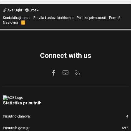
Axe Light
Srpski
Kontaktirajte nas
Pravila i uslovi korišćenja
Politika privatnosti
Pomoć
Naslovna
R
S
S
Connect with us
Facebook
Kontaktirajte nas
RSS
Statistika prisutnih
Prisutno članova
4
Prisutnih gostiju
697