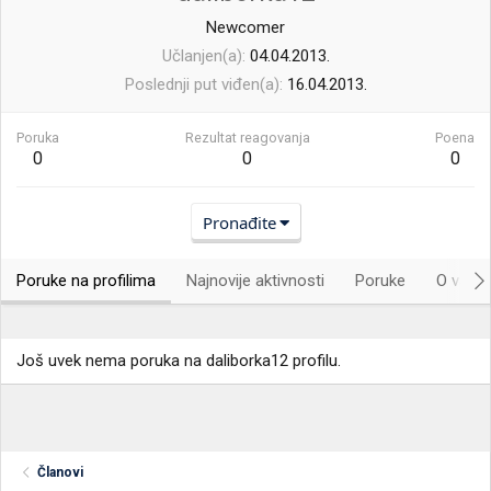
Newcomer
Učlanjen(a)
04.04.2013.
Poslednji put viđen(a)
16.04.2013.
Poruka
Rezultat reagovanja
Poena
0
0
0
Pronađite
Poruke na profilima
Najnovije aktivnosti
Poruke
O vama.
Još uvek nema poruka na daliborka12 profilu.
Članovi