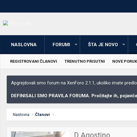
NASLOVNA
FORUMI
ŠTA JE NOVO
REGISTROVANI ČLANOVI
TRENUTNO PRISUTNI
NOVE PORUK
Apgrejdovali smo forum na XenForo 2.1.1, ukoliko imate predloga
DEFINISALI SMO PRAVILA FORUMA. Pročitajte ih, pojaviće 
Naslovna
Članovi
D Agostino