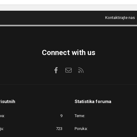
Kontaktirajte nas
Connect with us
Facebook
Kontaktirajte nas
RSS
risutnih
Statistika foruma
ova
9
Teme
ju
723
Poruka