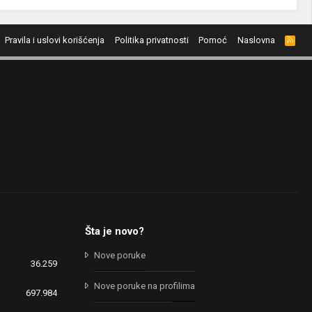
Pravila i uslovi korišćenja
Politika privatnosti
Pomoć
Naslovna
R
S
S
Šta je novo?
Nove poruke
36.259
Nove poruke na profilima
697.984