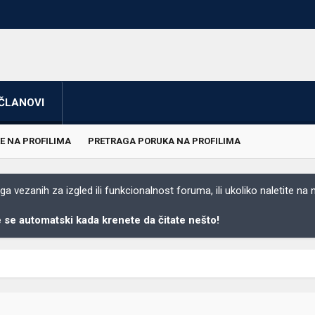
ČLANOVI
E NA PROFILIMA
PRETRAGA PORUKA NA PROFILIMA
 vezanih za izgled ili funkcionalnost foruma, ili ukoliko naletite na
se automatski kada krenete da čitate nešto!