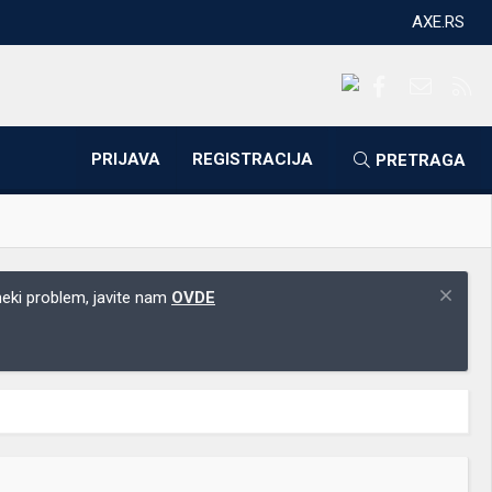
AXE.RS
Facebook
Kontakti
RS
PRIJAVA
REGISTRACIJA
PRETRAGA
 neki problem, javite nam
OVDE