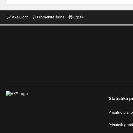
Axe Light
Promenite širina
Srpski
Statistika p
Prisutno član
Prisutnih gosti