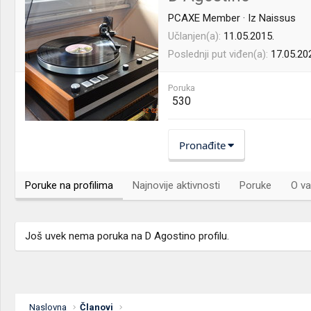
PCAXE Member
·
Iz
Naissus
Učlanjen(a)
11.05.2015.
Poslednji put viđen(a)
17.05.20
Poruka
530
Pronađite
Poruke na profilima
Najnovije aktivnosti
Poruke
O va
Još uvek nema poruka na D Agostino profilu.
Naslovna
Članovi