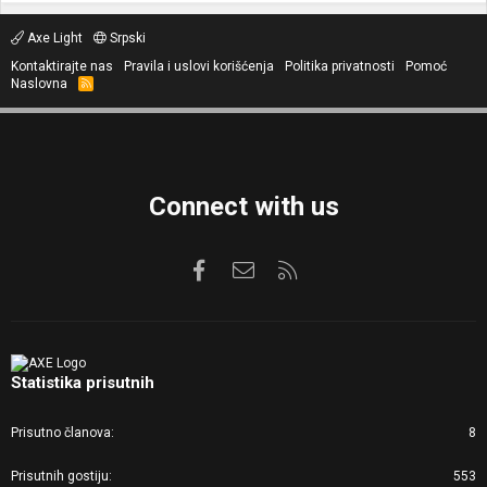
Axe Light
Srpski
Kontaktirajte nas
Pravila i uslovi korišćenja
Politika privatnosti
Pomoć
Naslovna
R
S
S
Connect with us
Facebook
Kontaktirajte nas
RSS
Statistika prisutnih
Prisutno članova
8
Prisutnih gostiju
553