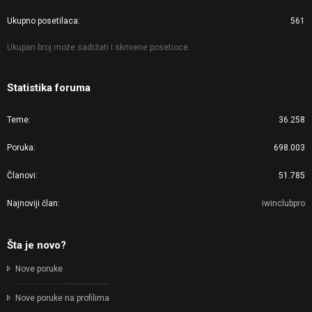
Ukupno posetilaca
561
Ukupan broj može sadržati i skrivene posetioce.
Statistika foruma
Teme
36.258
Poruka
698.003
Članovi
51.785
Najnoviji član
iwinclubpro
Šta je novo?
Nove poruke
Nove poruke na profilima