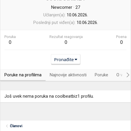
Newcomer
·
27
Učlanjen(a)
10.06.2026.
Poslednji put viđen(a)
10.06.2026.
Poruka
Rezultat reagovanja
Poena
0
0
0
Pronađite
Poruke na profilima
Najnovije aktivnosti
Poruke
O vama.
Još uvek nema poruka na coolbeatbiz1 profilu.
Članovi