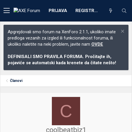
PRIJAVA
REGISTRACIJA
Apgrejdovali smo forum na XenForo 2.1.1, ukoliko imate
predloga vezanih za izgled ili funkcionalnost foruma, ili
ukoliko naletite na neki problem, javite nam
OVDE
DEFINISALI SMO PRAVILA FORUMA. Pročitajte ih,
pojaviće se automatski kada krenete da čitate nešto!
Članovi
C
coolbeatbiz1