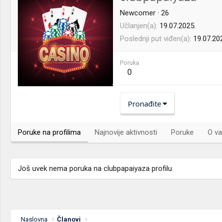
Newcomer
·
26
Učlanjen(a)
19.07.2025.
Poslednji put viđen(a)
19.07.20
Poruka
0
Pronađite
Poruke na profilima
Najnovije aktivnosti
Poruke
O va
Još uvek nema poruka na clubpapaiyaza profilu.
Naslovna
Članovi