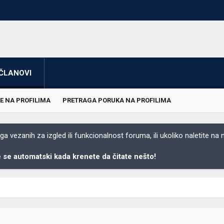
ČLANOVI
E NA PROFILIMA
PRETRAGA PORUKA NA PROFILIMA
 vezanih za izgled ili funkcionalnost foruma, ili ukoliko naletite na
se automatski kada krenete da čitate nešto!