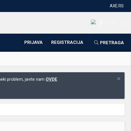
AXE.RS
Facebook
Kontakti
RS
PRIJAVA
REGISTRACIJA
PRETRAGA
 neki problem, javite nam
OVDE