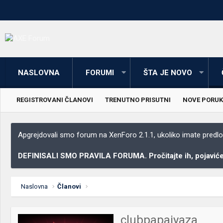
NASLOVNA
FORUMI
ŠTA JE NOVO
REGISTROVANI ČLANOVI
TRENUTNO PRISUTNI
NOVE PORUK
Apgrejdovali smo forum na XenForo 2.1.1, ukoliko imate predloga
DEFINISALI SMO PRAVILA FORUMA. Pročitajte ih, pojaviće 
Naslovna
Članovi
clubpapaiyaza