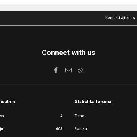
Kontaktirajte nas
Connect with us
Facebook
Kontaktirajte nas
RSS
risutnih
Statistika foruma
ova
4
Teme
ju
603
Poruka