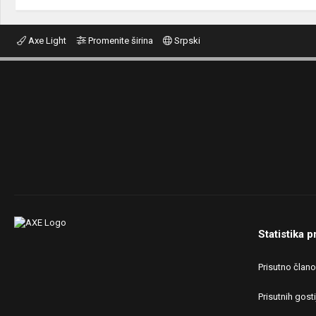
Axe Light
Promenite širina
Srpski
Statistika p
Prisutno član
Prisutnih gosti