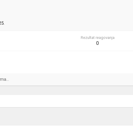
25.
Rezultat reagovanja
0
ma...