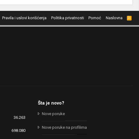
Pravila i uslovi korišćenja
Politika privatnosti
Pomoć
Naslovna
R
S
S
Šta je novo?
Nove poruke
36.263
Nove poruke na profilima
698.080