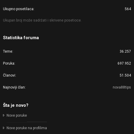
Ukupno posetilaca
564
Ukupan broj može sadržati i skrivene posetioce.
Statistika foruma
Teme
36.257
Poruka
697.952
Članovi
51.504
Najnoviji član
nova88tips
Šta je novo?
Nove poruke
Nove poruke na profilima