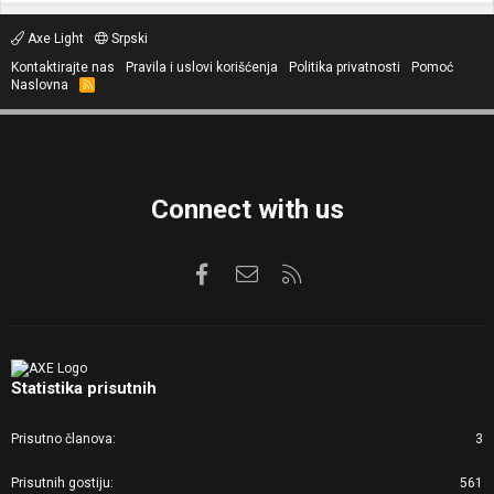
Axe Light
Srpski
Kontaktirajte nas
Pravila i uslovi korišćenja
Politika privatnosti
Pomoć
Naslovna
R
S
S
Connect with us
Facebook
Kontaktirajte nas
RSS
Statistika prisutnih
Prisutno članova
3
Prisutnih gostiju
561