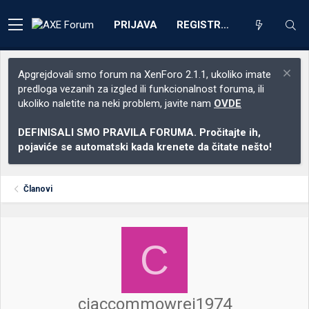
PRIJAVA
REGISTRACIJA
Apgrejdovali smo forum na XenForo 2.1.1, ukoliko imate
predloga vezanih za izgled ili funkcionalnost foruma, ili
ukoliko naletite na neki problem, javite nam
OVDE
DEFINISALI SMO PRAVILA FORUMA. Pročitajte ih,
pojaviće se automatski kada krenete da čitate nešto!
Članovi
C
ciaccommowrei1974