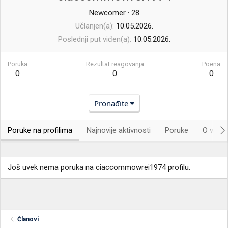
Newcomer
·
28
Učlanjen(a)
10.05.2026.
Poslednji put viđen(a)
10.05.2026.
Poruka
Rezultat reagovanja
Poena
0
0
0
Pronađite
Poruke na profilima
Najnovije aktivnosti
Poruke
O vama.
Još uvek nema poruka na ciaccommowrei1974 profilu.
Članovi