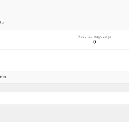
25.
Rezultat reagovanja
0
ma...