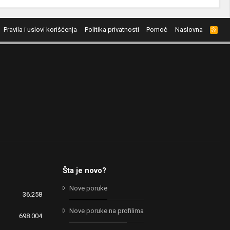
Pravila i uslovi korišćenja
Politika privatnosti
Pomoć
Naslovna
R
S
S
Šta je novo?
Nove poruke
36.258
Nove poruke na profilima
698.004