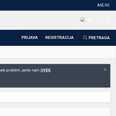
AXE.RS
Facebook
Kontakti
RS
PRIJAVA
REGISTRACIJA
PRETRAGA
 neki problem, javite nam
OVDE