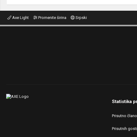
Axe Light
Promenite širina
Srpski
Statistika p
Prisutno član
Prisutnih gosti