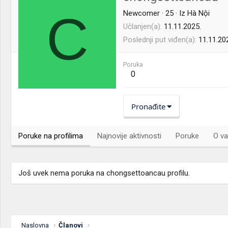
C
Newcomer
·
25
·
Iz
Hà Nội
Učlanjen(a)
11.11.2025.
Poslednji put viđen(a)
11.11.20
Poruka
0
Pronađite
Poruke na profilima
Najnovije aktivnosti
Poruke
O va
Još uvek nema poruka na chongsettoancau profilu.
Naslovna
Članovi