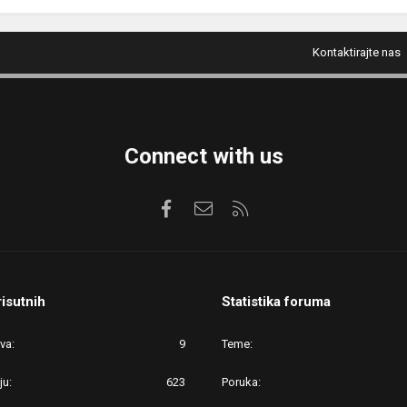
Kontaktirajte nas
Connect with us
Facebook
Kontaktirajte nas
RSS
risutnih
Statistika foruma
ova
9
Teme
ju
623
Poruka