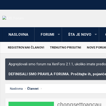
NASLOVNA
FORUMI
ŠTA JE NOVO
REGISTROVANI ČLANOVI
TRENUTNO PRISUTNI
NOVE PORUK
Apgrejdovali smo forum na XenForo 2.1.1, ukoliko imate predloga
DEFINISALI SMO PRAVILA FORUMA. Pročitajte ih, pojaviće 
Naslovna
Članovi
chongsettoancau