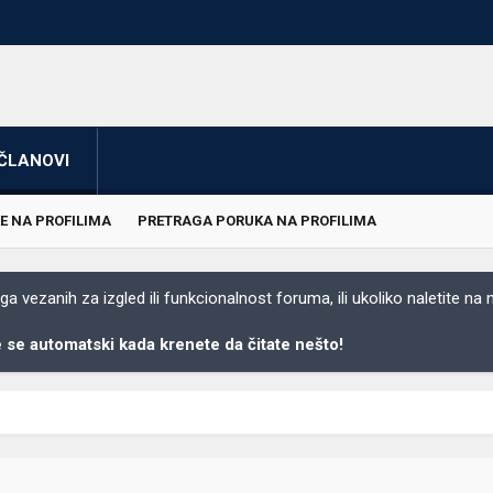
ČLANOVI
E NA PROFILIMA
PRETRAGA PORUKA NA PROFILIMA
 vezanih za izgled ili funkcionalnost foruma, ili ukoliko naletite na
se automatski kada krenete da čitate nešto!