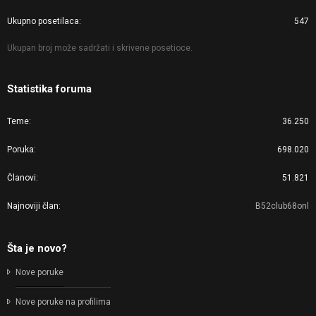
Ukupno posetilaca
547
Ukupan broj može sadržati i skrivene posetioce.
Statistika foruma
Teme
36.250
Poruka
698.020
Članovi
51.821
Najnoviji član
B52club68onl
Šta je novo?
Nove poruke
Nove poruke na profilima