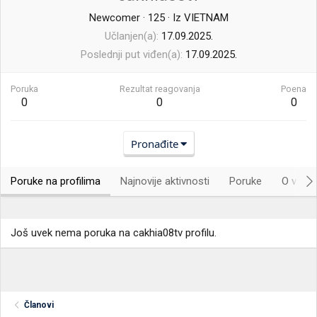
Newcomer
·
125
·
Iz
VIETNAM
Učlanjen(a)
17.09.2025.
Poslednji put viđen(a)
17.09.2025.
Poruka
Rezultat reagovanja
Poena
0
0
0
Pronađite
Poruke na profilima
Najnovije aktivnosti
Poruke
O vama.
Još uvek nema poruka na cakhia08tv profilu.
Članovi