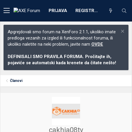
PRIJAVA
REGISTRACIJA
Apgrejdovali smo forum na XenForo 2.1.1, ukoliko imate
predloga vezanih za izgled ili funkcionalnost foruma, ili
ukoliko naletite na neki problem, javite nam
OVDE
DEFINISALI SMO PRAVILA FORUMA. Pročitajte ih,
pojaviće se automatski kada krenete da čitate nešto!
Članovi
cakhia08tv