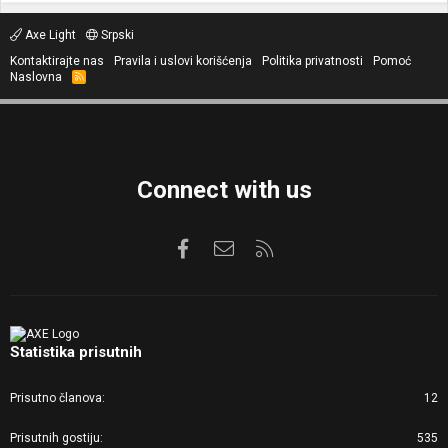
Axe Light
Srpski
Kontaktirajte nas
Pravila i uslovi korišćenja
Politika privatnosti
Pomoć
Naslovna
R
S
S
Connect with us
Facebook
Kontaktirajte nas
RSS
Statistika prisutnih
Prisutno članova
12
Prisutnih gostiju
535