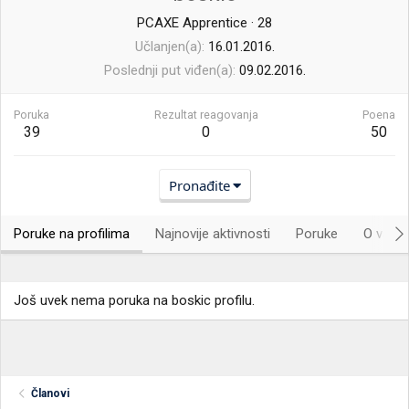
PCAXE Apprentice
·
28
Učlanjen(a)
16.01.2016.
Poslednji put viđen(a)
09.02.2016.
Poruka
Rezultat reagovanja
Poena
39
0
50
Pronađite
Poruke na profilima
Najnovije aktivnosti
Poruke
O vama.
Još uvek nema poruka na boskic profilu.
Članovi