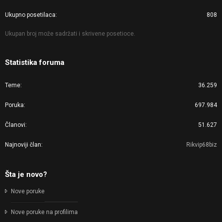
Ukupno posetilaca
808
Ukupan broj može sadržati i skrivene posetioce.
Statistika foruma
Teme
36.259
Poruka
697.984
Članovi
51.627
Najnoviji član
Rikvip68biz
Šta je novo?
Nove poruke
Nove poruke na profilima