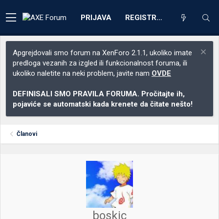
PRIJAVA
REGISTRACIJA
Apgrejdovali smo forum na XenForo 2.1.1, ukoliko imate
predloga vezanih za izgled ili funkcionalnost foruma, ili
ukoliko naletite na neki problem, javite nam
OVDE
DEFINISALI SMO PRAVILA FORUMA. Pročitajte ih,
pojaviće se automatski kada krenete da čitate nešto!
Članovi
boskic