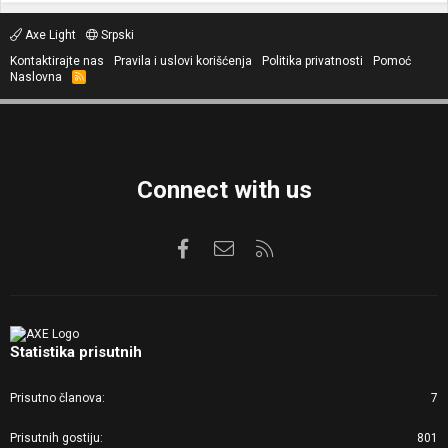
Axe Light
Srpski
Kontaktirajte nas
Pravila i uslovi korišćenja
Politika privatnosti
Pomoć
Naslovna
R
S
S
Connect with us
Facebook
Kontaktirajte nas
RSS
Statistika prisutnih
Prisutno članova
7
Prisutnih gostiju
801