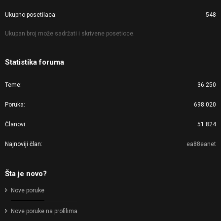
Ukupno posetilaca
548
Ukupan broj može sadržati i skrivene posetioce.
Statistika foruma
Teme
36.250
Poruka
698.020
Članovi
51.824
Najnoviji član
ea88eanet
Šta je novo?
Nove poruke
Nove poruke na profilima