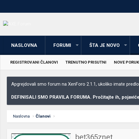
NASLOVNA
FORUMI
ŠTA JE NOVO
REGISTROVANI ČLANOVI
TRENUTNO PRISUTNI
NOVE PORUK
Apgrejdovali smo forum na XenForo 2.1.1, ukoliko imate predloga
DEFINISALI SMO PRAVILA FORUMA. Pročitajte ih, pojaviće 
Naslovna
Članovi
bet365znet