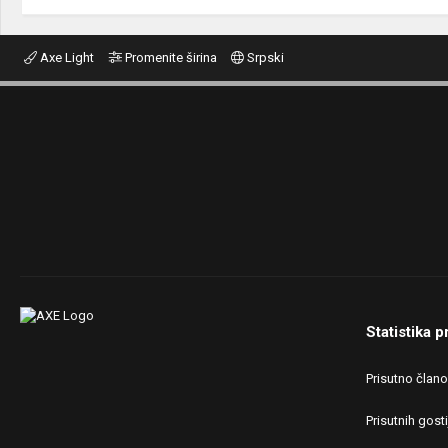
Axe Light
Promenite širina
Srpski
Statistika p
Prisutno član
Prisutnih gosti