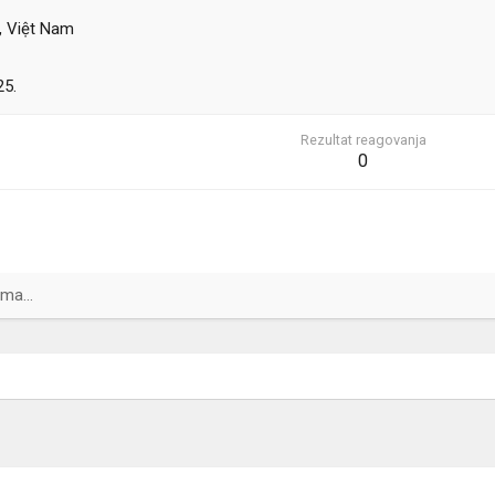
, Việt Nam
25.
Rezultat reagovanja
0
ma...