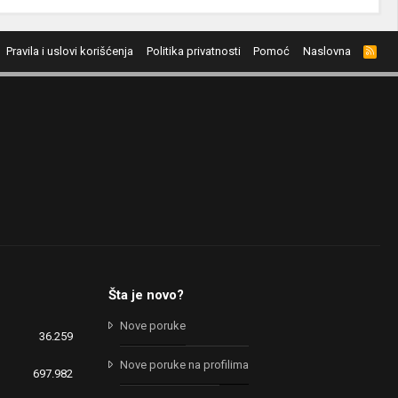
Pravila i uslovi korišćenja
Politika privatnosti
Pomoć
Naslovna
R
S
S
Šta je novo?
Nove poruke
36.259
Nove poruke na profilima
697.982