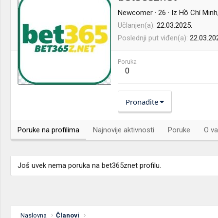
Newcomer
·
26
·
Iz
Hồ Chí Minh
Učlanjen(a)
22.03.2025.
Poslednji put viđen(a)
22.03.20
Poruka
0
Pronađite
Poruke na profilima
Najnovije aktivnosti
Poruke
O va
Još uvek nema poruka na bet365znet profilu.
Naslovna
Članovi