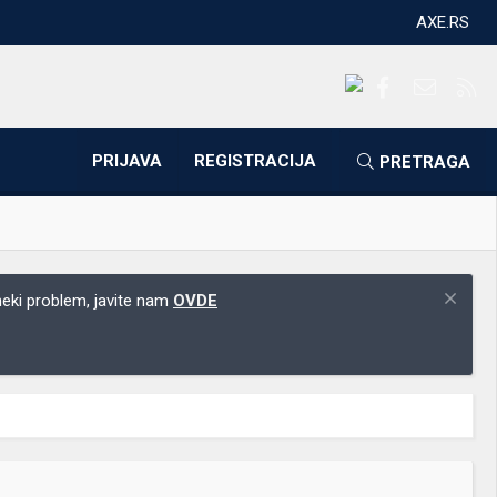
AXE.RS
Facebook
Kontakti
RS
PRIJAVA
REGISTRACIJA
PRETRAGA
 neki problem, javite nam
OVDE