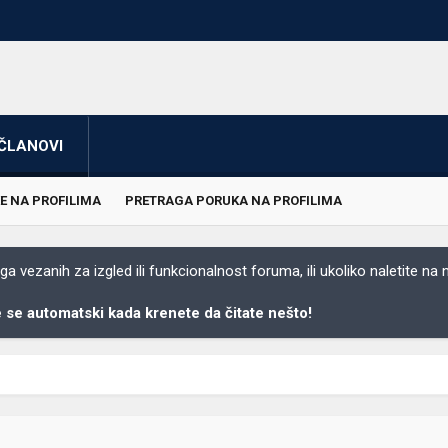
ČLANOVI
E NA PROFILIMA
PRETRAGA PORUKA NA PROFILIMA
 vezanih za izgled ili funkcionalnost foruma, ili ukoliko naletite na
se automatski kada krenete da čitate nešto!