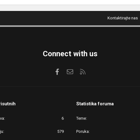
Kontaktirajte nas
Connect with us
Facebook
Kontaktirajte nas
RSS
risutnih
Statistika foruma
ova
6
Teme
ju
579
Poruka