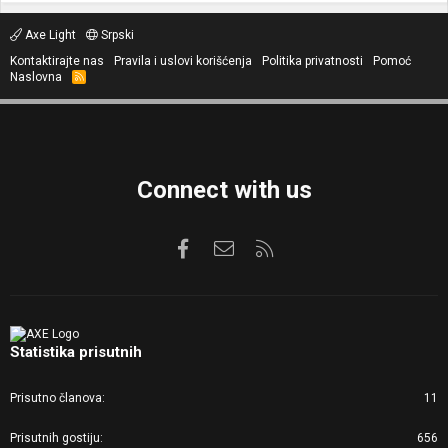
Axe Light
Srpski
Kontaktirajte nas
Pravila i uslovi korišćenja
Politika privatnosti
Pomoć
Naslovna
R
S
S
Connect with us
Facebook
Kontaktirajte nas
RSS
Statistika prisutnih
Prisutno članova
11
Prisutnih gostiju
656