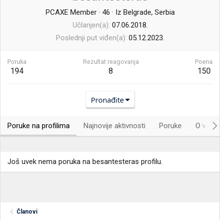
PCAXE Member
·
46
·
Iz
Belgrade, Serbia
Učlanjen(a)
07.06.2018.
Poslednji put viđen(a)
05.12.2023.
Poruka
Rezultat reagovanja
Poena
194
8
150
Pronađite
Poruke na profilima
Najnovije aktivnosti
Poruke
O vama.
Još uvek nema poruka na besantesteras profilu.
Članovi