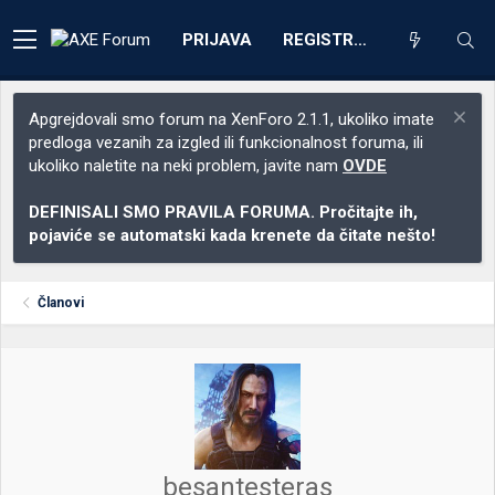
PRIJAVA
REGISTRACIJA
Apgrejdovali smo forum na XenForo 2.1.1, ukoliko imate
predloga vezanih za izgled ili funkcionalnost foruma, ili
ukoliko naletite na neki problem, javite nam
OVDE
DEFINISALI SMO PRAVILA FORUMA. Pročitajte ih,
pojaviće se automatski kada krenete da čitate nešto!
Članovi
besantesteras