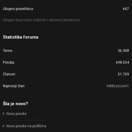
Ukupno posetilaca
667
Ukupan broj može sadržati i skrivene posetioce.
Statistika foruma
Teme
36.308
Poruka
698.034
Članovi
51.709
Najnoviji član
hi88zzxcom1
Šta je novo?
Nove poruke
Nove poruke na profilima